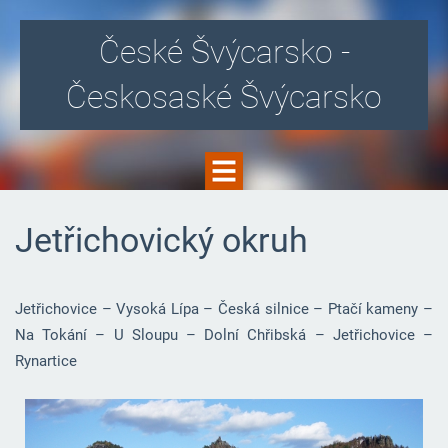
České Švýcarsko -
Českosaské Švýcarsko
Jetřichovický okruh
Jetřichovice – Vysoká Lípa – Česká silnice – Ptačí kameny –
Na Tokání – U Sloupu – Dolní Chřibská – Jetřichovice –
Rynartice