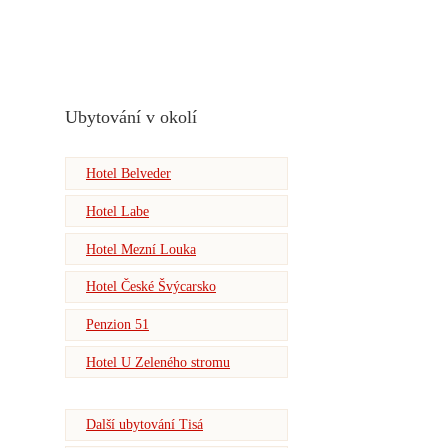
Ubytování v okolí
Hotel Belveder
Hotel Labe
Hotel Mezní Louka
Hotel České Švýcarsko
Penzion 51
Hotel U Zeleného stromu
Další ubytování Tisá