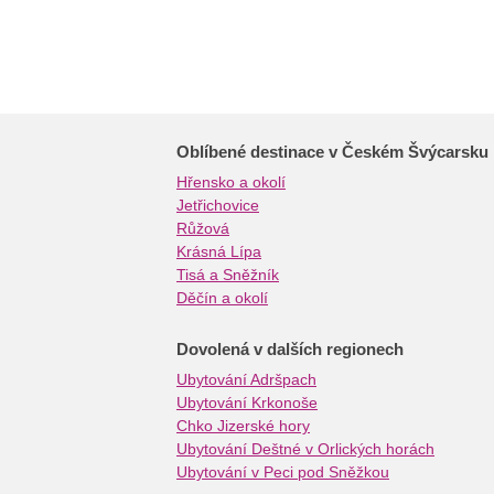
Oblíbené destinace v Českém Švýcarsku
Hřensko a okolí
Jetřichovice
Růžová
Krásná Lípa
Tisá a Sněžník
Děčín a okolí
Dovolená v dalších regionech
Ubytování Adršpach
Ubytování Krkonoše
Chko Jizerské hory
Ubytování Deštné v Orlických horách
Ubytování v Peci pod Sněžkou