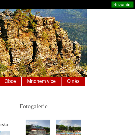
é Švýcarsko
Mapa stránek
Tisk
Rozumím
Obce
Mnohem více
O nás
Fotogalerie
arsku.