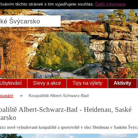
Pro ubytovatele
Česk
íváním těchto stránek s tím vyjadřujete souhlas.
Další informace
ské Švýcarsko
Ubytování
Slevy a akce
Tipy na výlety
Aktivity
oupání
Koupaliště Albert-Schwarz-Bad
aliště Albert-Schwarz-Bad - Heidenau, Saské
arsko
zici nově vybudované koupaliště a sportoviště v obci Heidenau v Saském Švýc