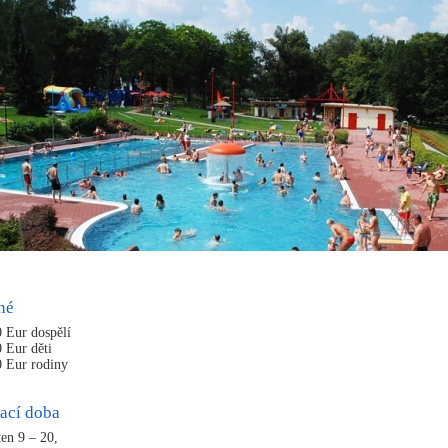
né
0 Eur dospělí
0 Eur děti
0 Eur rodiny
ací doba
ten 9 – 20,