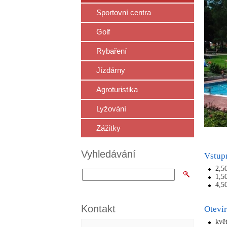
Sportovní centra
Golf
Rybaření
Jízdárny
Agroturistika
Lyžování
Zážitky
Vyhledávání
Vstup
2,5
1,5
4,5
Kontakt
Otevír
kvě