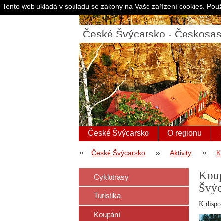
Tento web ukládá v souladu se zákony na Vaše zařízení cookies. Použ
České Švýcarsko - Českosa
České Švýcarsko
O regionu
České Švýcarsko
Aktivity
K
Koup
Cyklotrasy
Švýc
Turistika
K dispo
Koupání