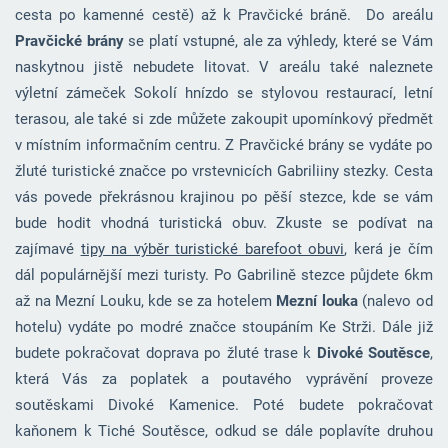
cesta po kamenné cestě) až k Pravčické bráně. Do areálu
Pravčické brány
se platí vstupné, ale za výhledy, které se Vám
naskytnou jistě nebudete litovat. V areálu také naleznete
výletní zámeček Sokolí hnízdo se stylovou restaurací, letní
terasou, ale také si zde můžete zakoupit upomínkový předmět
v místním informačním centru. Z Pravčické brány se vydáte po
žluté turistické značce po vrstevnicích Gabriliiny stezky. Cesta
vás povede překrásnou krajinou po pěší stezce, kde se vám
bude hodit vhodná turistická obuv. Zkuste se podívat na
zajímavé
tipy na výběr turistické barefoot obuvi
, kerá je čím
dál populárnější mezi turisty. Po Gabrilině stezce půjdete 6km
až na Mezní Louku, kde se za hotelem
Mezní louka
(nalevo od
hotelu) vydáte po modré značce stoupáním Ke Strži. Dále již
budete pokračovat doprava po žluté trase k
Divoké Soutěsce
,
která Vás za poplatek a poutavého vyprávění proveze
soutěskami Divoké Kamenice. Poté budete pokračovat
kaňonem k Tiché Soutěsce, odkud se dále poplavíte druhou