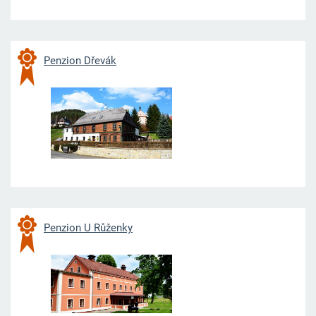
Penzion Dře
vák
Penzion U Růže
nky