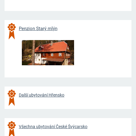
Penzion Starý ml
ýn
Další ubytování Hřensko
Všechna ubytování České Švýcarsko