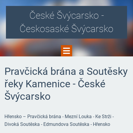
České Švýcarsko -
Českosaské Švýcarsko
Pravčická brána a Soutěsky
řeky Kamenice - České
Švýcarsko
Hřensko – Pravčická brána - Mezní Louka - Ke Strži -
Divoká Soutěska - Edmundova Soutěska - Hřensko