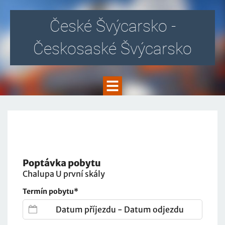
České Švýcarsko -
Českosaské Švýcarsko