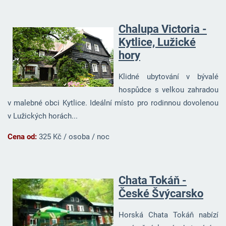
Chalupa Victoria -
Kytlice, Lužické
hory
Klidné ubytování v bývalé
hospůdce s velkou zahradou
v malebné obci Kytlice. Ideální místo pro rodinnou dovolenou
v Lužických horách...
Cena od:
325 Kč / osoba / noc
Chata Tokáň -
České Švýcarsko
Horská Chata Tokáň nabízí