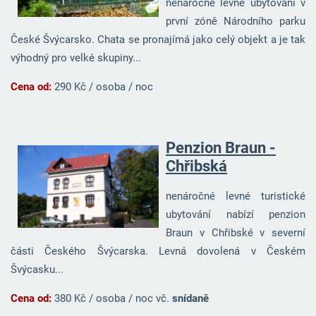
nenáročné levné ubytování v
první zóně Národního parku
České Švýcarsko. Chata se pronajímá jako celý objekt a je tak
výhodný pro velké skupiny...
Cena od:
290 Kč / osoba / noc
Penzion Braun -
Chřibská
nenáročné levné turistické
ubytování nabízí penzion
Braun v Chřibské v severní
části Českého Švýcarska. Levná dovolená v Českém
Švýcasku...
Cena od:
380 Kč / osoba / noc vč.
snídaně