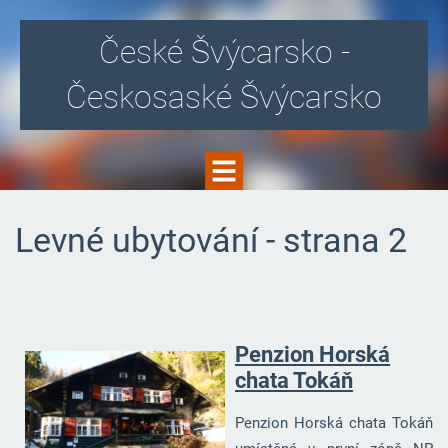
České Švýcarsko -
Českosaské Švýcarsko
Levné ubytování - strana 2
Penzion Horská
chata Tokáň
Penzion Horská chata Tokáň