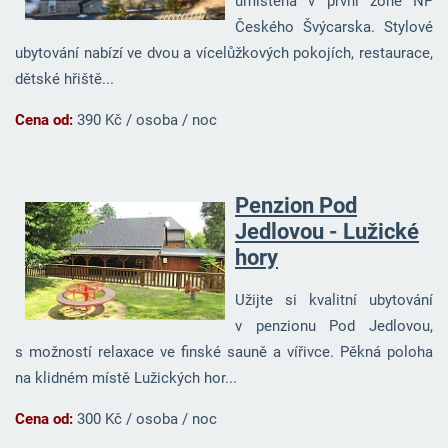
umístěná v první zóně NP
Českého Švýcarska. Stylové
ubytování nabízí ve dvou a vícelůžkových pokojích, restaurace,
dětské hřiště...
Cena od:
390 Kč / osoba / noc
Penzion Pod
Jedlovou - Lužické
hory
Užijte si kvalitní ubytování
v penzionu Pod Jedlovou,
s možností relaxace ve finské sauně a vířivce. Pěkná poloha
na klidném místě Lužických hor...
Cena od:
300 Kč / osoba / noc