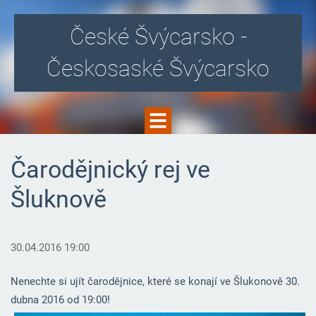
České Švýcarsko -
Českosaské Švýcarsko
Čarodějnický rej ve
Šluknově
30.04.2016 19:00
Nenechte si ujít čarodějnice, které se konají ve Šlukonově 30.
dubna 2016 od 19:00!