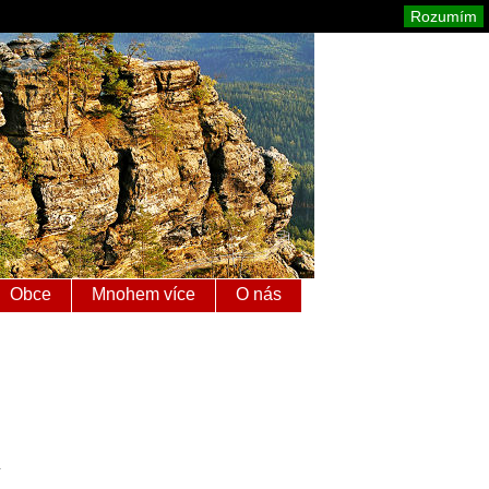
é Švýcarsko
Mapa stránek
Tisk
Rozumím
Obce
Mnohem více
O nás
.