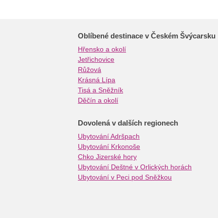
Oblíbené destinace v Českém Švýcarsku
Hřensko a okolí
Jetřichovice
Růžová
Krásná Lípa
Tisá a Sněžník
Děčín a okolí
Dovolená v dalších regionech
Ubytování Adršpach
Ubytování Krkonoše
Chko Jizerské hory
Ubytování Deštné v Orlických horách
Ubytování v Peci pod Sněžkou