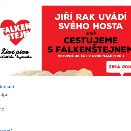
 konání
Lípa
né