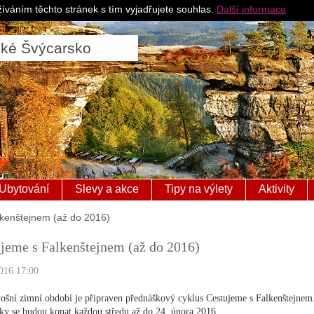
Pro ubytovatele
Česk
íváním těchto stránek s tím vyjadřujete souhlas.
Další informace
ské Švýcarsko
Ubytování
Slevy a akce
Tipy na výlety
Aktivity
kenštejnem (až do 2016)
jeme s Falkenštejnem (až do 2016)
016 17:00
etošní zimní období je připraven přednáškový cyklus Cestujeme s Falkenštejnem
ky se budou konat každou středu až do 24. února 2016.