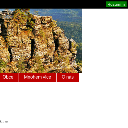
é Švýcarsko
Mapa stránek
Tisk
Rozumím
Obce
Mnohem více
O nás
it se