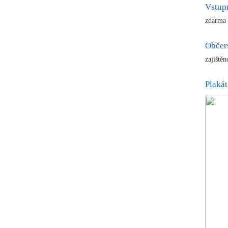
Vstup
zdarma
Občer
zajiště
Plakát