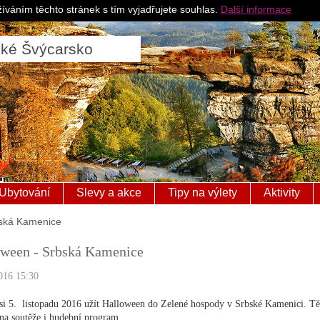
Pro ubytovatele
Česk
íváním těchto stránek s tím vyjadřujete souhlas.
Další informace
ské Švýcarsko
Ubytování
Slevy a akce
Tipy na výlety
Aktivity
bská Kamenice
oween - Srbská Kamenice
016 15:30
 si 5. listopadu 2016 užít Halloween do Zelené hospody v Srbské Kamenici. Těš
na soutěže i hudební program.