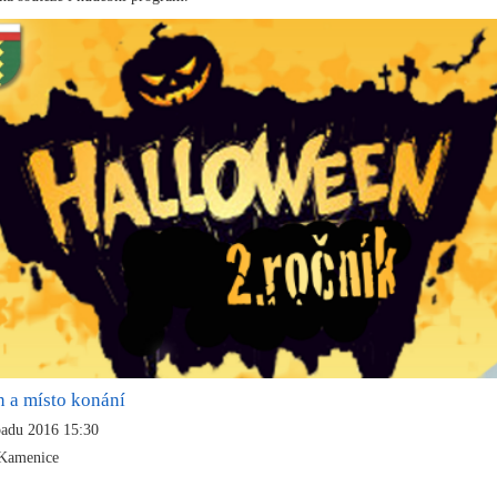
n a místo konání
opadu 2016 15:30
 Kamenice