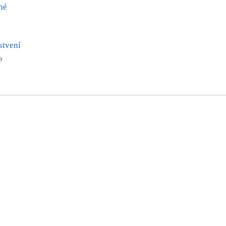
né
stvení
no