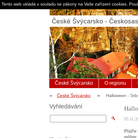
Tento web ukládá v souladu se zákony na Vaše zařízení cookies. Použ
České Švýcarsko - Českosa
České Švýcarsko
O regionu
České Švýcarsko
Halloween - Sr
Vyhledávání
Hall
05.11.2
Přijďte
můžete 