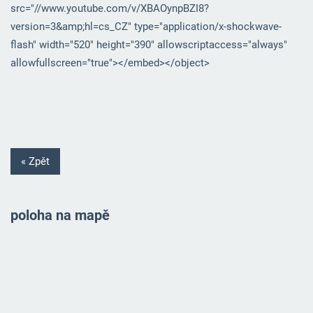
src="//www.youtube.com/v/XBAOynpBZI8?
version=3&amp;hl=cs_CZ" type="application/x-shockwave-
flash" width="520" height="390" allowscriptaccess="always"
allowfullscreen="true"></embed></object>
« Zpět
poloha na mapě