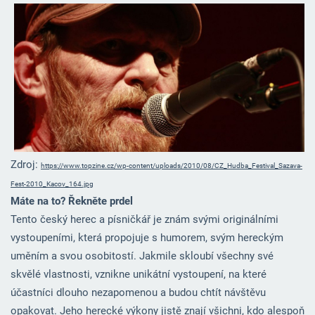
Zdroj:
https://www.topzine.cz/wp-content/uploads/2010/08/CZ_Hudba_Festival_Sazava-
Fest-2010_Kacov_164.jpg
Máte na to? Řekněte prdel
Tento český herec a písničkář je znám svými originálními
vystoupeními, která propojuje s humorem, svým hereckým
uměním a svou osobitostí. Jakmile skloubí všechny své
skvělé vlastnosti, vznikne unikátní vystoupení, na které
účastníci dlouho nezapomenou a budou chtít návštěvu
opakovat. Jeho herecké výkony jistě znají všichni, kdo alespoň