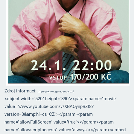
Zdroj informací:
https://www.garagenoir.cz/
<object width="520" height="390"><param name="movie"
value="//www.youtube.com/v/XBAOynpBZI8?
version=3&amp;hl=cs_CZ"></param><param
name="allowFullScreen" value="true"></param><param
name="allowscriptaccess" value="always"></param><embed