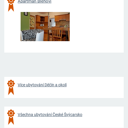
Apartmán Blehovi
Více ubytování Děčín a okolí
Všechna ubytování České Švýcarsko