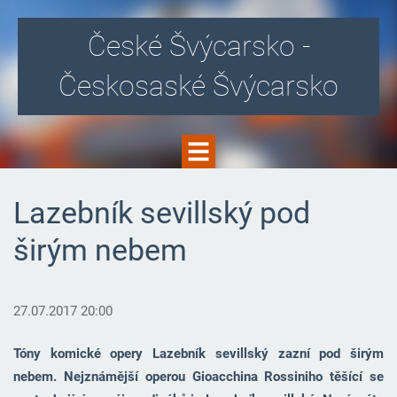
České Švýcarsko -
Českosaské Švýcarsko
Lazebník sevillský pod
širým nebem
27.07.2017 20:00
Tóny komické opery Lazebník sevillský zazní pod širým
nebem. Nejznámější operou Gioacchina Rossiniho těšící se