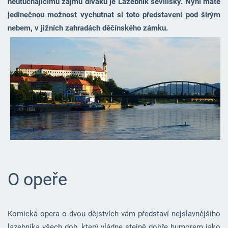
neutuchajícímu zájmu diváků je Lazebník sevillský. Nyní máte
jedinečnou možnost vychutnat si toto představení pod širým
nebem, v jižních zahradách děčínského zámku.
O opeře
Komická opera o dvou dějstvích vám představí nejslavnějšího
lazebníka všech dob, který vládne stejně dobře humorem jako