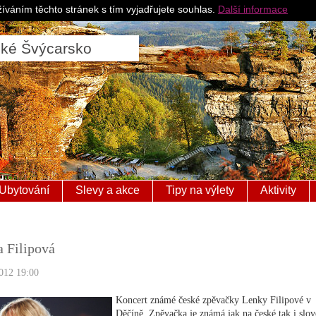
Pro ubytovatele
Česk
íváním těchto stránek s tím vyjadřujete souhlas.
Další informace
ské Švýcarsko
Ubytování
Slevy a akce
Tipy na výlety
Aktivity
 Filipová
012 19:00
Koncert známé české zpěvačky Lenky Filipové v
Děčíně. Zpěvačka je známá jak na české tak i slo