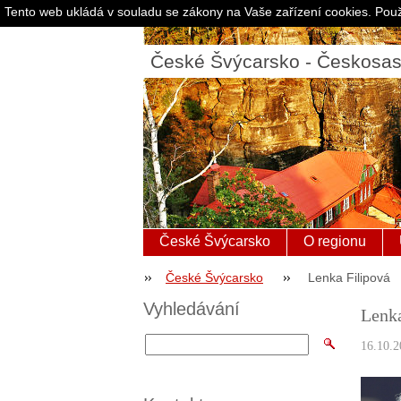
Tento web ukládá v souladu se zákony na Vaše zařízení cookies. Použ
České Švýcarsko - Českosa
České Švýcarsko
O regionu
České Švýcarsko
Lenka Filipová
Vyhledávání
Lenka
16.10.2