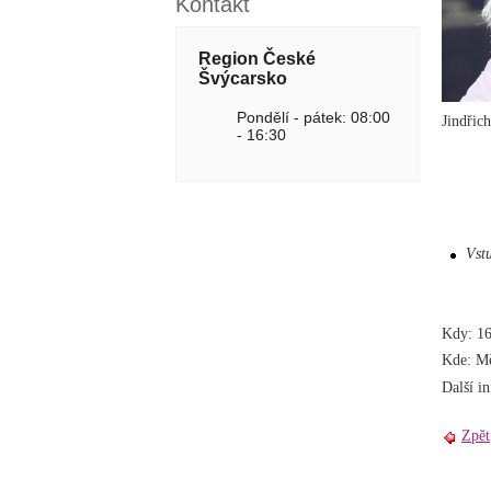
Kontakt
Region České
Švýcarsko
Pondělí - pátek: 08:00
Jindřic
- 16:30
Vst
Kdy: 16
Kde: Mě
Další i
Zpět