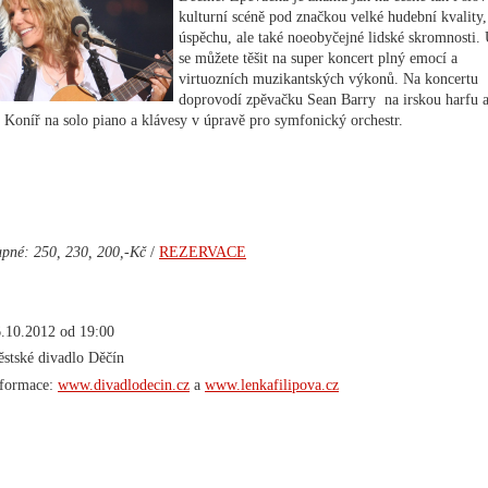
kulturní scéně pod značkou velké hudební kvality,
úspěchu, ale také noeobyčejné lidské skromnosti. 
se můžete těšit na super koncert plný emocí a
virtuozních muzikantských výkonů. Na koncertu
doprovodí zpěvačku Sean Barry na irskou harfu 
h Koníř na solo piano a klávesy v úpravě pro symfonický orchestr.
upné: 250, 230, 200,-Kč
/
REZERVACE
.10.2012 od 19:00
stské divadlo Děčín
nformace:
www.divadlodecin.cz
a
www.lenkafilipova.cz