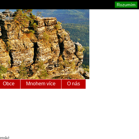
é Švýcarsko
Mapa stránek
Tisk
Rozumím
Obce
Mnohem více
O nás
venské