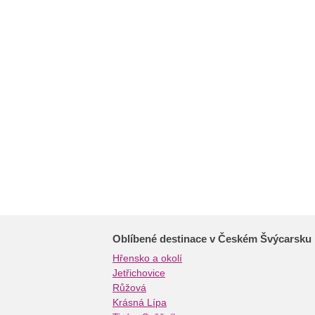
Oblíbené destinace v Českém Švýcarsku
Hřensko a okolí
Jetřichovice
Růžová
Krásná Lípa