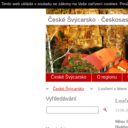
Tento web ukládá v souladu se zákony na Vaše zařízení cookies. Použ
České Švýcarsko - Českosa
České Švýcarsko
O regionu
České Švýcarsko
Loučení s létem
Vyhledávání
Louče
13.09.2
Město J
Hudební