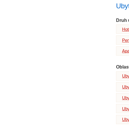
Ubyt
Druh 
Hot
Pen
Apa
Oblas
Uby
Uby
Uby
Uby
Uby