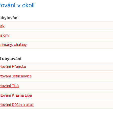
ování v okolí
ubytování
ely
ziony
rtmány, chalupy
t ubytování
tování Hřensko
tování Jetřichovice
tování Tisá
tování Krásná Lípa
tování Děčín a okolí