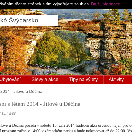
Pro ubytovatele
Česk
íváním těchto stránek s tím vyjadřujete souhlas.
Další informace
ské Švýcarsko
Ubytování
Slevy a akce
Tipy na výlety
Aktivity
 2014 - Jílové u Děčína
ní s létem 2014 - Jílové u Děčína
014 14:00
ílové u Děčína pořádá v sobotu 13. září 2014 hudební akci určenou nejen pro dě
 program začne v 14:00 v zámeckém parku a bude pokračovat až do 22:00. Vs