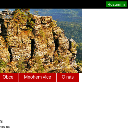
é Švýcarsko
Mapa stránek
Tisk
Rozumím
Obce
Mnohem více
O nás
ti.
tup na