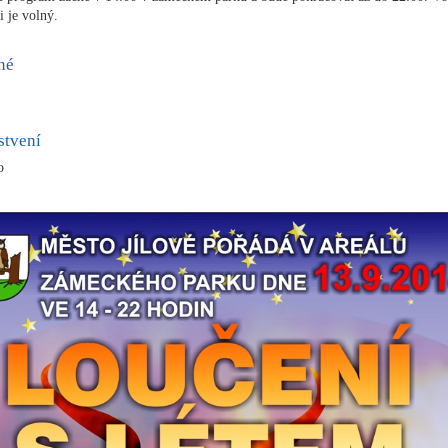
ci je volný.
né
stvení
o