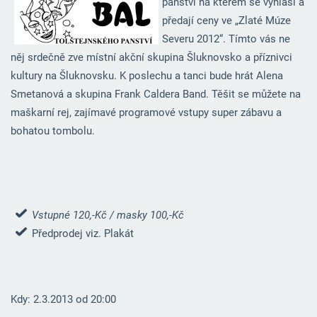
panství na kterém se vyhlásí a
předají ceny ve „Zlaté Múze
Severu 2012“. Tímto vás ne
něj srdečně zve místní akční skupina Šluknovsko a příznivci
kultury na Šluknovsku. K poslechu a tanci bude hrát Alena
Smetanová a skupina Frank Caldera Band. Těšit se můžete na
maškarní rej, zajímavé programové vstupy super zábavu a
bohatou tombolu.
Vstupné 120,-Kč / masky 100,-Kč
Předprodej viz. Plakát
Kdy: 2.3.2013 od 20:00