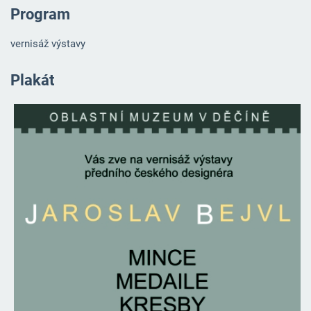
Program
vernisáž výstavy
Plakát