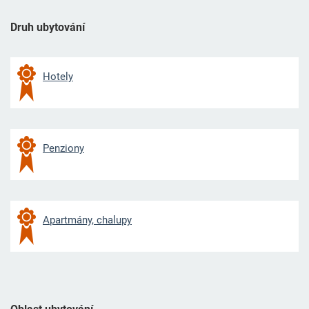
Druh ubytování
Hotely
Penziony
Apartmány, chalupy