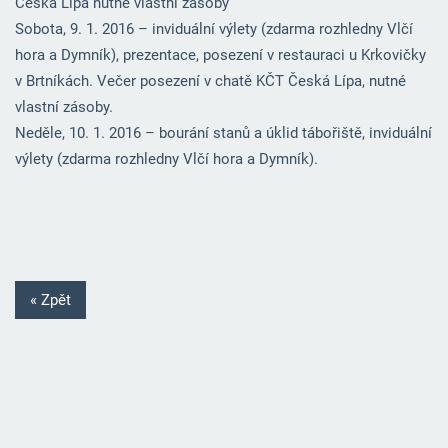
Česká Lípa nutné vlastní zásoby
Sobota, 9. 1. 2016 – inviduální výlety (zdarma rozhledny Vlčí
hora a Dymník), prezentace, posezení v restauraci u Krkovičky
v Brtníkách. Večer posezení v chatě KČT Česká Lípa, nutné
vlastní zásoby.
Neděle, 10. 1. 2016 – bourání stanů a úklid tábořiště, inviduální
výlety (zdarma rozhledny Vlčí hora a Dymník).
« Zpět