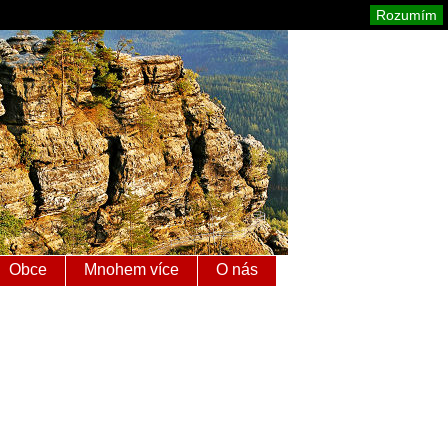
é Švýcarsko
Mapa stránek
Tisk
Rozumím
Obce
Mnohem více
O nás