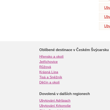
Uby
Uby
Uby
Oblíbené destinace v Českém Švýcarsku
Hřensko a okolí
Jetřichovice
Růžová
Krásná Lípa
Tisá a Sněžník
Děčín a okolí
Dovolená v dalších regionech
Ubytování Adršpach
Ubytování Krkonoše