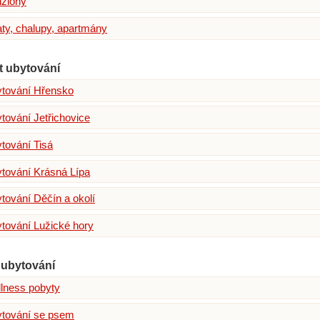
ziony
ty, chalupy, apartmány
t ubytování
tování Hřensko
tování Jetřichovice
tování Tisá
tování Krásná Lípa
tování Děčín a okolí
tování Lužické hory
ubytování
lness pobyty
tování se psem