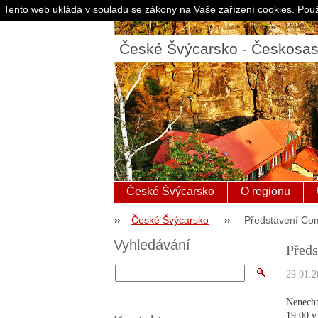
Tento web ukládá v souladu se zákony na Vaše zařízení cookies. Použ
České Švýcarsko - Českosa
České Švýcarsko
O regionu
České Švýcarsko
Představení Co
Vyhledávání
Předs
29.01.2
Nenecht
19:00 v