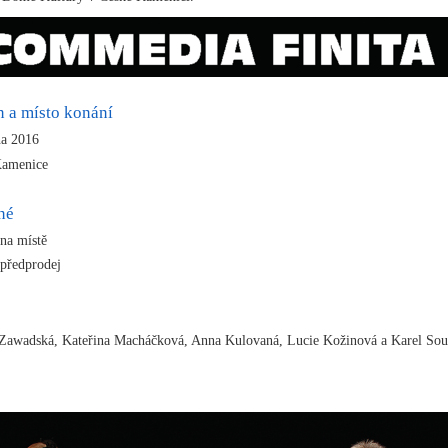
n a místo konání
na 2016
Kamenice
né
na místě
 předprodej
 Zawadská, Kateřina Macháčková, Anna Kulovaná, Lucie Kožinová a Karel So