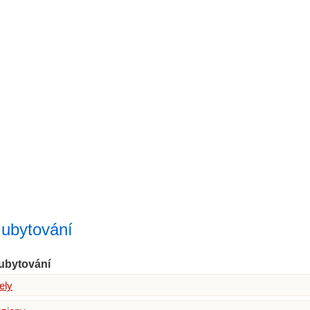
r ubytování
ubytování
ely