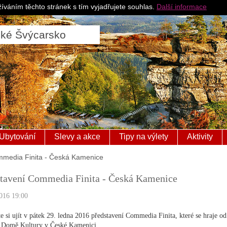
Pro ubytovatele
Česk
íváním těchto stránek s tím vyjadřujete souhlas.
Další informace
ské Švýcarsko
Ubytování
Slevy a akce
Tipy na výlety
Aktivity
mmedia Finita - Česká Kamenice
tavení Commedia Finita - Česká Kamenice
016 19:00
e si ujít v pátek 29. ledna 2016 představení Commedia Finita, které se hraje od
 Domě Kultury v České Kamenici.