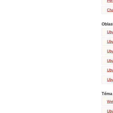
Pen
Cha
Oblas
Uby
Uby
Uby
Uby
Uby
Uby
Téma 
Wel
Uby