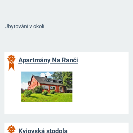
Ubytování v okolí
Apartmány Na Ranč
i
Kyjovská s
todola