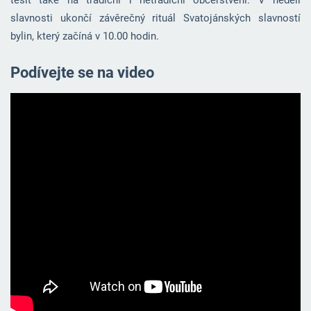
těšit také na tradiční i netradiční občerstvení. V neděli
slavnosti ukončí závěrečný rituál Svatojánských slavností
bylin, který začíná v 10.00 hodin.
Podívejte se na video