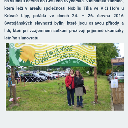
na sklonku června do Českého Švýcarska. Vlčihorská zahrada,
která leží v areálu společnosti Nobilis Tilia ve Vlčí Hoře u
Krásné Lípy, pořádá ve dnech 24. – 26. června 2016
Svatojánských slavností bylin, které jsou oslavou přírody a
lidí, kteří při vzájemném setkání prožívají příjemné okamžiky
letního slunovratu.