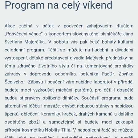
Program na celý víkend
Akce začíná v pátek v podvečer zahajovacím rituálem
„Posvěcení věnce“ a koncertem slovenského písničkáře Jano
Svetlana Majerčíka. V sobotu vás pak čeká bohatý kulturní
celodenní program. Těšit se můžete na hudební a divadelní
vystoupení, dětské představení divadla Matýsek, přednášky na
téma zdravého životního stylu či na komentované prohlídky
zahrady v doprovodu odborníka, botanika PaeDr. Zbyňka
Šedivého. Zábavu i poučení vám nabídne laboratoř v přírodě,
budete moci vyzkoušet míchání parfémů, pro děti i dospělé
budou připraveny oblíbené dílničky. Součástí programu bude
alternativní léčba i masáže, chybět nebudou stánky s nabídkou
šperků, oblečení, keramiky, hraček, drahých kamenů a dalšího
osobitého zboží a samozřejmě si budete moci zakoupit
přírodní kosmetiku Nobilis Tilia
. V neposlední řadě se můžete