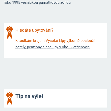
roku 1995 vesnickou památkovou zónou.
Hledáte ubytování?
K toulkám krajem Vysoké Lípy výborně poslouží
hotely, penziony a chalupy v okolí Jetřichovic
.
Tip na výlet