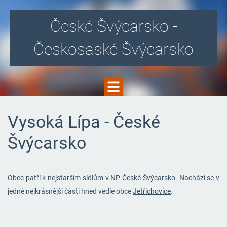
České Švýcarsko -
Českosaské Švýcarsko
Vysoká Lípa - České
Švýcarsko
Obec patří k nejstarším sídlům v NP České Švýcarsko. Nachází se v
jedné nejkrásnější části hned vedle obce
Jetřichovice
.