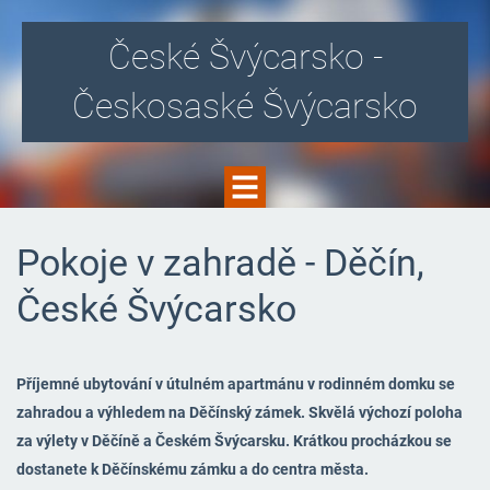
České Švýcarsko -
Českosaské Švýcarsko
Pokoje v zahradě - Děčín,
České Švýcarsko
Příjemné ubytování v útulném apartmánu v rodinném domku se
zahradou a výhledem na Děčínský zámek. Skvělá výchozí poloha
za výlety v Děčíně a Českém Švýcarsku. Krátkou procházkou se
dostanete k Děčínskému zámku a do centra města.