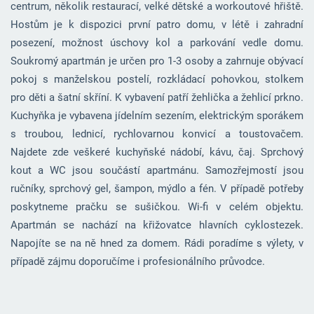
centrum, několik restaurací, velké dětské a workoutové hřiště.
Hostům je k dispozici první patro domu, v létě i zahradní
posezení, možnost úschovy kol a parkování vedle domu.
Soukromý apartmán je určen pro 1-3 osoby a zahrnuje obývací
pokoj s manželskou postelí, rozkládací pohovkou, stolkem
pro děti a šatní skříní. K vybavení patří žehlička a žehlicí prkno.
Kuchyňka je vybavena jídelním sezením, elektrickým sporákem
s troubou, lednicí, rychlovarnou konvicí a toustovačem.
Najdete zde veškeré kuchyňské nádobí, kávu, čaj. Sprchový
kout a WC jsou součástí apartmánu. Samozřejmostí jsou
ručníky, sprchový gel, šampon, mýdlo a fén. V případě potřeby
poskytneme pračku se sušičkou. Wi-fi v celém objektu.
Apartmán se nachází na křižovatce hlavních cyklostezek.
Napojíte se na ně hned za domem. Rádi poradíme s výlety, v
případě zájmu doporučíme i profesionálního průvodce.