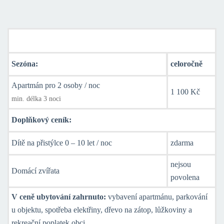
Ceník ubytování
Sezóna:
celoročně
Apartmán pro 2 osoby / noc
1 100 Kč
min. délka 3 noci
Doplňkový ceník:
Dítě na přistýlce 0 – 10 let / noc
zdarma
nejsou
Domácí zvířata
povolena
V ceně ubytování zahrnuto:
vybavení apartmánu, parkování
u objektu, spotřeba elektřiny, dřevo na zátop, lůžkoviny a
rekreační poplatek obci.