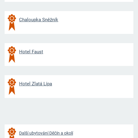
Chaloupka Sněžník
Hotel Faust
Hotel Zlatá Lípa
Další ubytování Děčín a okolí