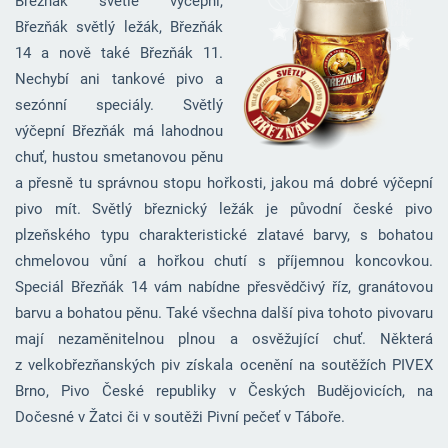
Březňák světlé výčepní,
Březňák světlý ležák, Březňák
14 a nově také Březňák 11.
Nechybí ani tankové pivo a
sezónní speciály. Světlý
výčepní Březňák má lahodnou
chuť, hustou smetanovou pěnu
a přesně tu správnou stopu hořkosti, jakou má dobré výčepní
pivo mít. Světlý březnický ležák je původní české pivo
plzeňského typu charakteristické zlatavé barvy, s bohatou
chmelovou vůní a hořkou chutí s příjemnou koncovkou.
Speciál Březňák 14 vám nabídne přesvědčivý říz, granátovou
barvu a bohatou pěnu. Také všechna další piva tohoto pivovaru
mají nezaměnitelnou plnou a osvěžující chuť. Některá
z velkobřezňanských piv získala ocenění na soutěžích PIVEX
Brno, Pivo České republiky v Českých Budějovicích, na
Dočesné v Žatci či v soutěži Pivní pečeť v Táboře.