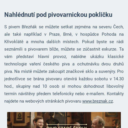
Nahlédnutí pod pivovarnickou pokličku
S pivem Březňák se můžete setkat zejména na severu Čech,
ale také například v Praze, Brně, v hospůdce Pohoda na
Křivoklátě a mnoha dalších místech. Pokud byste se rádi
seznámili s pivovarem blíže, můžete se zúčastnit exkurze. Ta
vám představí hlavní provoz, nabídne ukázku klasické
technologie vaření českého piva a ochutnávku dvou druhů
piva. Na místě můžete zakoupit značkové sklo a suvenýry. Pro
jednotlivce se brána pivovaru otevírá každou sobotu v 14.30
hod., skupiny nad 10 osob si mohou dohodnout libovolný
termín návštěvy předem telefonicky nebo e-mailem. Kontakty
najdete na webových stránkách pivovaru
www.breznak.cz
.