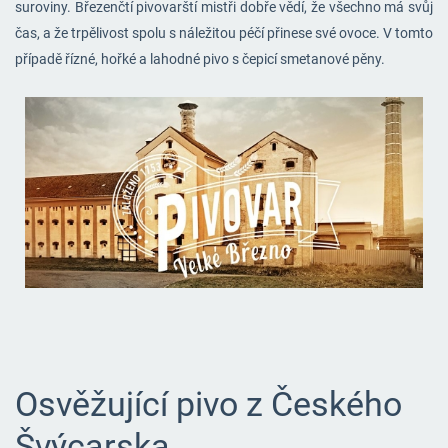
suroviny. Březenčtí pivovarští mistři dobře vědí, že všechno má svůj
čas, a že trpělivost spolu s náležitou péčí přinese své ovoce. V tomto
případě řízné, hořké a lahodné pivo s čepicí smetanové pěny.
Osvěžující pivo z Českého
Švýcarska