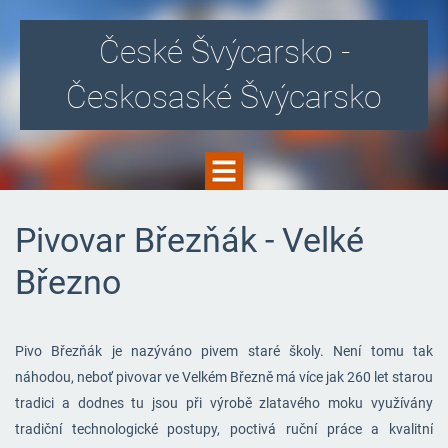
České Švýcarsko -
Českosaské Švýcarsko
Pivovar Březňák - Velké
Březno
Pivo Březňák je nazýváno pivem staré školy. Není tomu tak
náhodou, neboť pivovar ve Velkém Březně má více jak 260 let starou
tradici a dodnes tu jsou při výrobě zlatavého moku využívány
tradiční technologické postupy, poctivá ruční práce a kvalitní