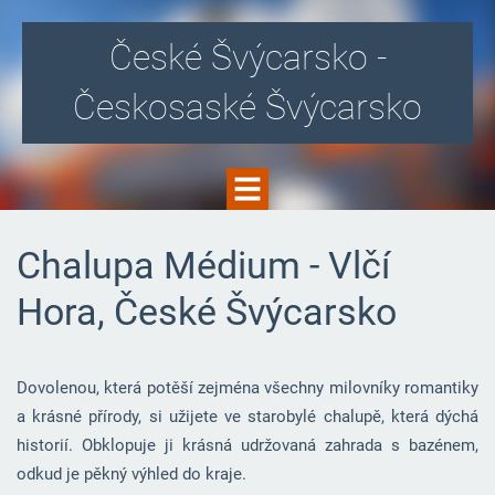
České Švýcarsko -
Českosaské Švýcarsko
Chalupa Médium - Vlčí
Hora, České Švýcarsko
Dovolenou, která potěší zejména všechny milovníky romantiky
a krásné přírody, si užijete ve starobylé chalupě, která dýchá
historií. Obklopuje ji krásná udržovaná zahrada s bazénem,
odkud je pěkný výhled do kraje.