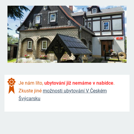
Je nám líto,
ubytování již nemáme v nabídce
.
Zkuste jiné
možnosti ubytování V Českém
Švýcarsku