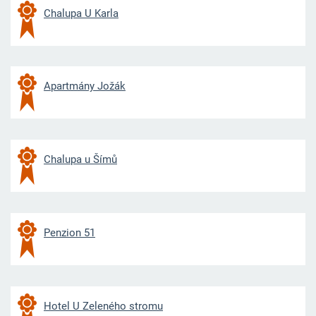
Chalupa U Karla
Apartmány Jožák
Chalupa u Šímů
Penzion 51
Hotel U Zeleného stromu