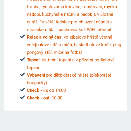
trouba, rychlovarná konvice, toustovač, myčka
nádobí, kuchyňské náčiní a nádobí), v úložné
garáži 1x větší lednice pro chlazení nápojů s
mrazákem 60 l, úschovna kol, WIFI internet
Relax a volný čas:
volejbalové hřiště včetně
volejbalové sítě a míčů, basketbalové koše, ping
pongový stůl, míče na fotbal
Topení:
ústřední topení a v přízemí podlahové
topení
Vybavení pro děti:
dětské hřiště (pískoviště,
houpačky)
Check - in:
od 14:00
Check - out:
10:00