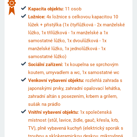
Kapacita objektu:
11 osob
Ložnice:
4x ložnice s celkovou kapacitou 10
lůžek + přistýlka (1x čtyřlůžková - 2x manželské
lůžko, 1x třílůžková - 1x manželské a 1x
samostatné lůžko, 1x dvoulůžková - 1x
manželské lůžko, 1x jednolůžková - 1x
samostatné lůžko)
Sociální zařízení:
1x koupelna se sprchovým
koutem, umyvadlem a wc, 1x samostatné wc
Venkovní vybavení objektu:
rozlehlá zahrada s
japonskými prvky, zahradní opalovací lehátka,
zahradní altán s posezením, krbem a grilem,
sušák na prádlo
Vnitřní vybavení objektu:
1x společenská
místnost (stůl, lavice, židle, gauč, křesla, krb,
TV), plně vybavená kuchyň (elektrický sporák s
troubou a sklokeramickou deskou, mikrovlnná