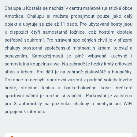
Chalupa u Kostela se nachází v centru malebné turistické obce
Arnotlice. Chalupu si můžete pronajmout pouze jako celý
objekt a ubytuje se zde až 11 osob. Pro ubytované hosty jsou
k dispozici čtyři samostatné ložnice, což hostům dopřeje
potřebné soukromí. Pro strávení společných chvil je v přízemí
chalupy prostorná společenská místnost s krbem, televizí a
posezením. Samozřejmostí je plně vybavená kuchyně i
samostatná koupelna a wc. Na zahradě je hezký krytý grilovací
altán s krbem. Pro děti je na zahradě pískoviště a houpačky.
Dokonce tu nechybí sportovní zázemí v podobě volejbalového
hřiště, stolního tenisu a basketbalového koše. Veškeré
sportovní náčiní je možné si zapůjčit. Parkování je zajištěno
pro 3 automobily na pozemku chalupy a nechybí ani WIFI
připojení k internetu.