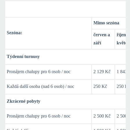
Ceník ubytování
Mimo sezóna
Sezóna:
červen a
říjen –
září
květen
Týdenní turnusy
Pronájem chalupy pro 6 osob / noc
2 129 Kč
1 843 
Každá další osoba (nad 6 osob) / noc
250 Kč
250 K
Zkrácené pobyty
Pronájem chalupy pro 6 osob / noc
2 500 Kč
2 500 