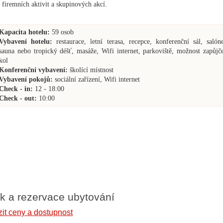
 firemních aktivit a skupinových akcí.
Kapacita hotelu:
59 osob
Vybavení hotelu:
restaurace, letní terasa, recepce, konferenční sál, salón
sauna nebo tropický déšť, masáže, Wifi internet, parkoviště, možnost zapůjč
kol
Konferenční vybavení:
školící místnost
Vybavení pokojů:
sociální zařízení, Wifi internet
Check - in:
12 - 18:00
Check - out:
10:00
k a rezervace ubytování
it ceny a dostupnost