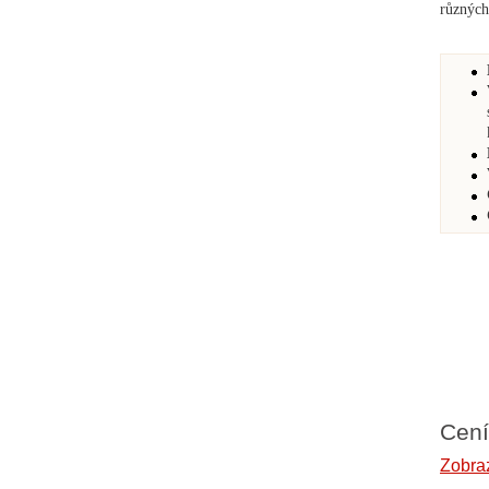
různých
Cení
Zobraz