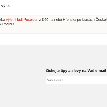
 výlet
avba
výletní lodí Poseidon
z Děčína nebo Hřenska po krásách Českéh
ou rodinu!
Získejte tipy a slevy na Váš e-mail