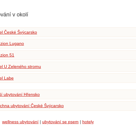
vání v okolí
el České Švýcarsko
zion Lugano
zion 51
el U Zeleného stromu
el Labe
ší ubytování Hřensko
chna ubytování České Švýcarsko
wellness ubytování
|
ubytování se psem
|
hotely