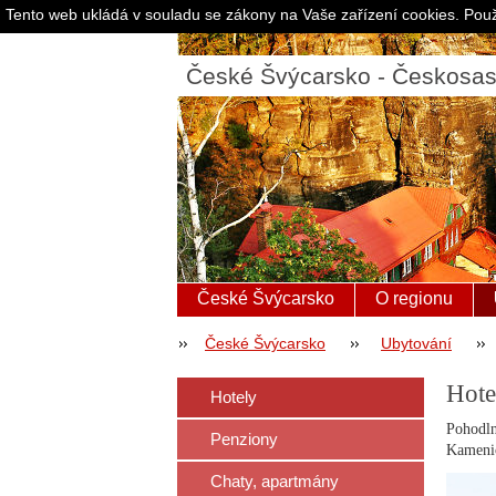
Tento web ukládá v souladu se zákony na Vaše zařízení cookies. Použ
České Švýcarsko - Českosa
České Švýcarsko
O regionu
České Švýcarsko
Ubytování
Hote
Hotely
Pohodl
Penziony
Kamenic
Chaty, apartmány