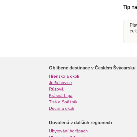
Tip na
Pl
cel
Oblíbené destinace v Českém Švýcarsku
Hřensko a okolí
Jetřichovice
Růžová
Krásná Lípa
Tisá a Sněžník
Děčín a okolí
Dovolená v dalších regionech
Ubytování Adršpach