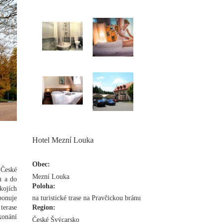
Hotel Mezní Louka
Obec:
 České
Mezní Louka
u a do
Poloha:
ojích
ponuje
na turistické trase na Pravčickou bránu
terase
Region:
konání
České Švýcarsko