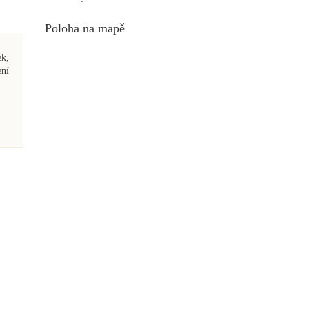
Poloha na mapě
ek,
ení