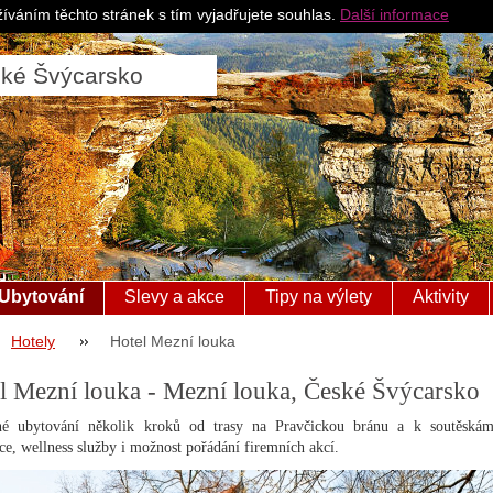
Pro ubytovatele
Česk
íváním těchto stránek s tím vyjadřujete souhlas.
Další informace
ské Švýcarsko
Ubytování
Slevy a akce
Tipy na výlety
Aktivity
Hotely
Hotel Mezní louka
l Mezní louka - Mezní louka, České Švýcarsko
né ubytování několik kroků od trasy na Pravčickou bránu a k soutěská
e, wellness služby i možnost pořádání firemních akcí.