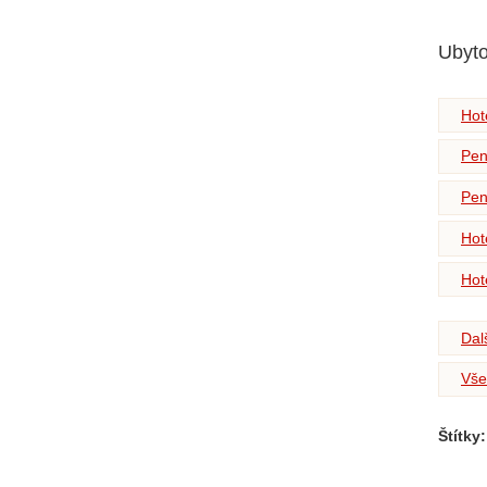
Ubyto
Hot
Pen
Pen
Hot
Hot
Dal
Vše
Štítky: