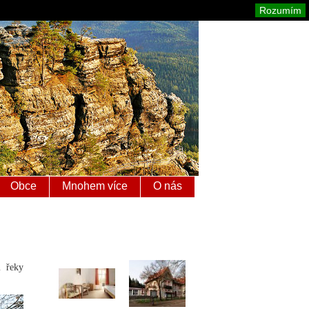
é Švýcarsko
Mapa stránek
Tisk
Rozumím
Obce
Mnohem více
O nás
m řeky