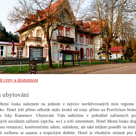
it ceny a dostupnost
s ubytování
Mezní louka naleznete na jednom z nejvíce navštěvovaných míst regionu
ko. Hotel leží přímo několik málo kroků od trasy přímo na Pravčickou brán
ek řeky Kamenice. Ubytování Vám nabízíme v pohodlně zařízených pok
ých sociálním zařízení (sprcha, wc) a wifi internetem. Hotel Mezní louka dis
nou restaurací, konferenčním sálem, salónkem, ale také můžete posedět na letní 
ít wellness se saunou a tropickým deštěm. Hotel je vhodným místem pro 