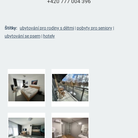
+420 777 004 396
Štítky:
ubytování pro rodiny s dětmi
|
pobyty pro seniory
|
ubytování se psem
|
hotely