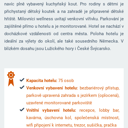
navíc plně vybavený kuchyňský kout. Pro rodiny s dětmi je
přichystaný dětský koutek a na zahradě je připravené dětské
hřiště. Milovníci wellness uvítají venkovní vířivku. Parkování je
zajištěné přímo u hotelu a je monitorované. Hotel se nachází v
docházkové vzdálenosti od centra města. Poloha hotelu je
ideální za výlety do okolí, ale také sousedního Německa. V
blízkém dosahu jsou Lužického hory i České Švýcarsko.
Kapacita hotelu:
75 osob
Venkovní vybavení hotelu:
bezbariérový přístup,
parkově upravená zahrada s jezírkem (oplocená),
uzavřené monitorované parkoviště
Vnitřní vybavení hotelu:
recepce, lobby bar,
kavárna, úschovna kol, společenská místnost,
wifi připojení k internetu, trezor, sušička, pračka