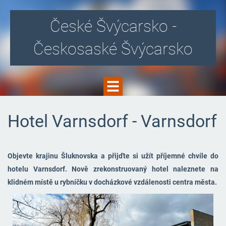
České Švýcarsko -
Českosaské Švýcarsko
Hotel Varnsdorf - Varnsdorf
Objevte krajinu Šluknovska a přijďte si užít příjemné chvíle do
hotelu Varnsdorf. Nově zrekonstruovaný hotel naleznete na
klidném místě u rybníčku v docházkové vzdálenosti centra města.