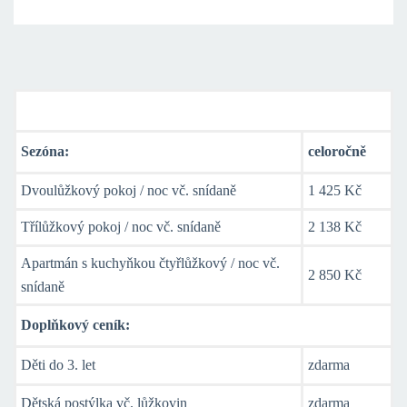
Ceník ubytování
Sezóna:
celoročně
Dvoulůžkový pokoj / noc vč. snídaně
1 425 Kč
Třílůžkový pokoj / noc vč. snídaně
2 138 Kč
Apartmán s kuchyňkou čtyřlůžkový / noc vč.
2 850 Kč
snídaně
Doplňkový ceník:
Děti do 3. let
zdarma
Dětská postýlka vč. lůžkovin
zdarma