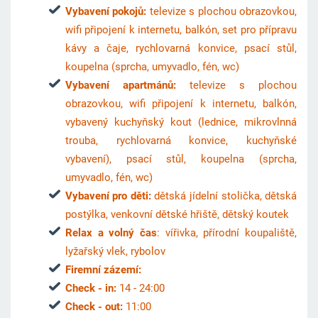
Vybavení pokojů:
televize s plochou obrazovkou,
wifi připojení k internetu, balkón, set pro přípravu
kávy a čaje, rychlovarná konvice, psací stůl,
koupelna (sprcha, umyvadlo, fén, wc)
Vybavení apartmánů:
televize s plochou
obrazovkou, wifi připojení k internetu, balkón,
vybavený kuchyňský kout (lednice, mikrovlnná
trouba, rychlovarná konvice, kuchyňské
vybavení), psací stůl, koupelna (sprcha,
umyvadlo, fén, wc)
Vybavení pro děti:
dětská jídelní stolička, dětská
postýlka, venkovní dětské hřiště, dětský koutek
Relax a volný čas
: vířivka, přírodní koupaliště,
lyžařský vlek, rybolov
Firemní zázemí:
Check - in:
14 - 24:00
Check - out:
11:00