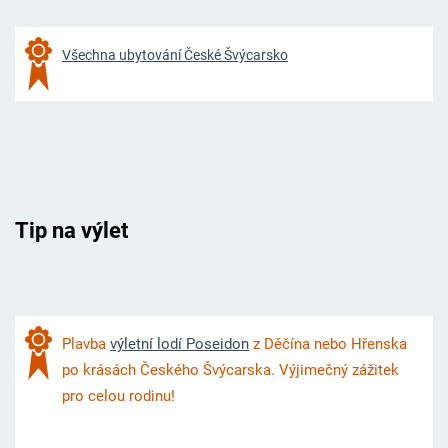
Všechna ubytování České Švýcarsko
Tip na výlet
Plavba
výletní lodí Poseidon
z Děčína nebo Hřenska
po krásách Českého Švýcarska. Výjimečný zážitek
pro celou rodinu!