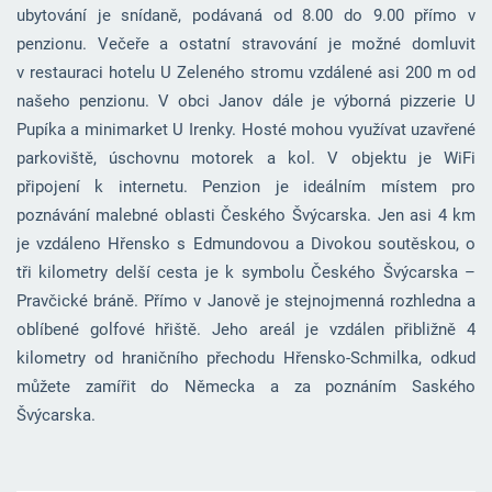
ubytování je snídaně, podávaná od 8.00 do 9.00 přímo v
penzionu. Večeře a ostatní stravování je možné domluvit
v restauraci hotelu U Zeleného stromu vzdálené asi 200 m od
našeho penzionu. V obci Janov dále je výborná pizzerie U
Pupíka a minimarket U Irenky. Hosté mohou využívat uzavřené
parkoviště, úschovnu motorek a kol. V objektu je WiFi
připojení k internetu. Penzion je ideálním místem pro
poznávání malebné oblasti Českého Švýcarska. Jen asi 4 km
je vzdáleno Hřensko s Edmundovou a Divokou soutěskou, o
tři kilometry delší cesta je k symbolu Českého Švýcarska –
Pravčické bráně. Přímo v Janově je stejnojmenná rozhledna a
oblíbené golfové hřiště. Jeho areál je vzdálen přibližně 4
kilometry od hraničního přechodu Hřensko-Schmilka, odkud
můžete zamířit do Německa a za poznáním Saského
Švýcarska.