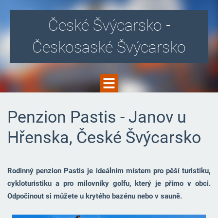
České Švýcarsko -
Českosaské Švýcarsko
Penzion Pastis - Janov u
Hřenska, České Švýcarsko
Rodinný penzion Pastis je ideálním místem pro pěší turistiku,
cykloturistiku a pro milovníky golfu, který je přímo v obci.
Odpočinout si můžete u krytého bazénu nebo v sauně.