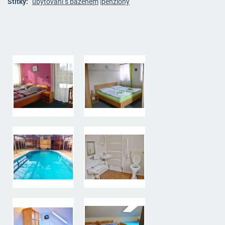
Štítky:
ubytování s bazénem
|
penziony