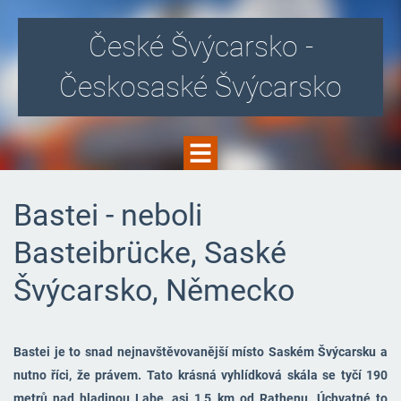
České Švýcarsko -
Českosaské Švýcarsko
Bastei - neboli
Basteibrücke, Saské
Švýcarsko, Německo
Bastei je to snad nejnavštěvovanější místo Saském Švýcarsku a
nutno říci, že právem. Tato krásná vyhlídková skála se tyčí 190
metrů nad hladinou Labe, asi 1,5 km od Rathenu. Úchvatné to