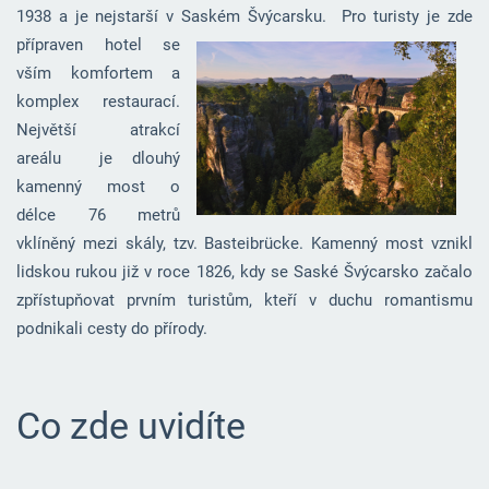
1938 a je nejstarší v Saském Švýcarsku.
Pro turisty je zde
přípraven hotel se
vším komfortem a
komplex restaurací.
Největší atrakcí
areálu je dlouhý
kamenný most o
délce 76 metrů
vklíněný mezi skály, tzv. Basteibrücke. Kamenný most vznikl
lidskou rukou již v roce 1826, kdy se Saské Švýcarsko začalo
zpřístupňovat prvním turistům, kteří v duchu romantismu
podnikali cesty do přírody.
Co zde uvidíte