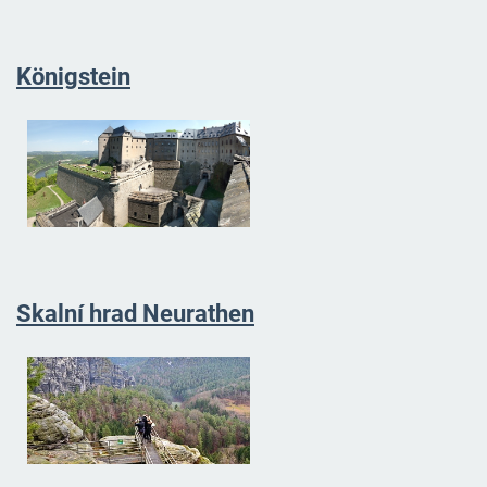
Königstein
Skalní hrad Neurathen