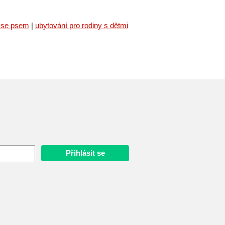
 se psem
|
ubytování pro rodiny s dětmi