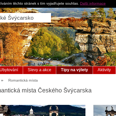
Pro ubytovatele
Česk
íváním těchto stránek s tím vyjadřujete souhlas.
Další informace
ské Švýcarsko
Ubytování
Slevy a akce
Tipy na výlety
Aktivity
Romantická místa
antická místa Českého Švýcarska