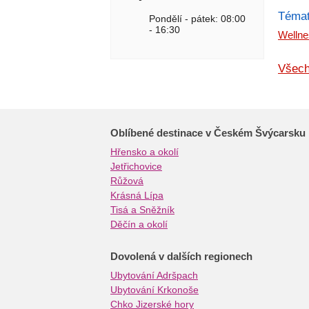
Témat
Pondělí - pátek: 08:00
- 16:30
Wellne
Všech
Oblíbené destinace v Českém Švýcarsku
Hřensko a okolí
Jetřichovice
Růžová
Krásná Lípa
Tisá a Sněžník
Děčín a okolí
Dovolená v dalších regionech
Ubytování Adršpach
Ubytování Krkonoše
Chko Jizerské hory