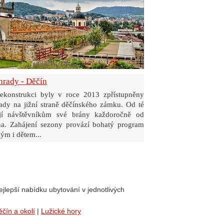
h
rady - Děčín
ekonstrukci byly v roce 2013 zpřístupněny
rady na jižní straně děčínského zámku. Od té
ají návštěvníkům své brány každoročně od
na. Zahájení sezony provází bohatý program
ým i dětem...
jlepší nabídku ubytování v jednotlivých
čín a okolí
|
Lužické hory