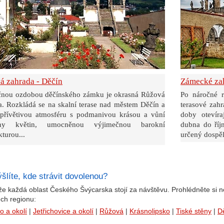
á zahrada - Děčín
Zámecké za
čnou ozdobou děčínského zámku je okrasná Růžová
Po náročné r
a. Rozkládá se na skalní terase nad městem Děčín a
terasové zah
 přívětivou atmosféru s podmanivou krásou a vůní
doby otevír
vny květin, umocněnou výjimečnou barokní
dubna do říj
kturou...
určený dospěl
šlíte, kde strávit dovolenou?
že každá oblast Českého Švýcarska stojí za návštěvu. Prohlédněte si ne
ech regionu:
o a okolí
|
Jetřichovice a okolí
|
Růžová
|
Krásnolipsko
|
Tiské stěny
|
Dě