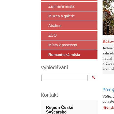
Zajímavá místa
Muzea a galerie
Atrakce
ZOO
Růžov
Místa k posezení
Jedine
zahrad
Romantická místa
nabízí
králo
Vyhledávání
archite
Přemý
Kontakt
Věřte, 
oblast
Region České
Hřensk
Švýcarsko