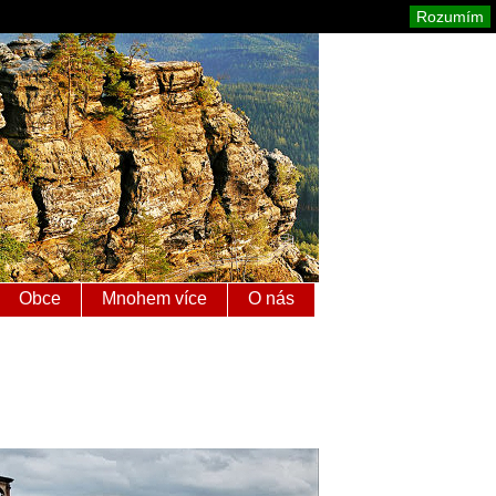
é Švýcarsko
Mapa stránek
Tisk
Rozumím
Obce
Mnohem více
O nás