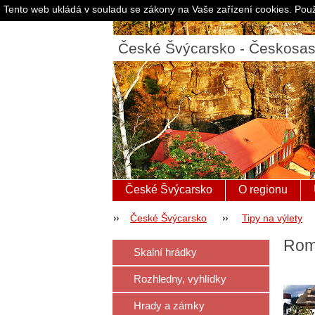
Tento web ukládá v souladu se zákony na Vaše zařízení cookies. Použ
České Švýcarsko - Českosa
České Švýcarsko
O regionu
České Švýcarsko
Tipy na výlety
Rom
Skalní hrádky
Rozhledny, vyhlídky
Hrady a zámky