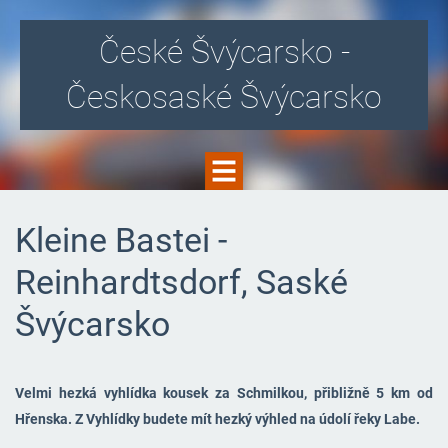
České Švýcarsko -
Českosaské Švýcarsko
Kleine Bastei -
Reinhardtsdorf, Saské
Švýcarsko
Velmi hezká vyhlídka kousek za Schmilkou, přibližně 5 km od
Hřenska. Z Vyhlídky budete mít hezký výhled na údolí řeky Labe.