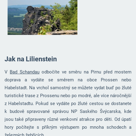
Jak na Lilienstein
V
Bad Schandau
odbočíte ve směru na Pirnu před mostem
doprava a vydáte se směrem na obce Prossen nebo
Habelstadt. Na vrchol samostný se můžete vydat buď po žluté
turistické trase z Prossenu nebo po modré, ale více náročnější
z Habelstadtu. Pokud se vydáte po žluté cestou se dostanete
k budově spravované správou NP Saského Švýcarska, kde
jsou také připraveny různé venkovní atrakce pro děti. Od úpatí
hory počítejte s příkrým výstupem po mnoha schodech a
železných žebřících.