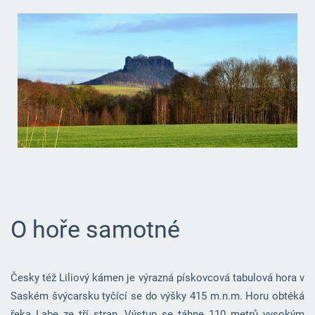
O hoře samotné
Česky též Liliový kámen je výrazná pískovcová tabulová hora v
Saském švýcarsku tyčící se do výšky 415 m.n.m. Horu obtéká
řeka Labe ze tří stran. Výstup se táhne 110 metrů vysokým