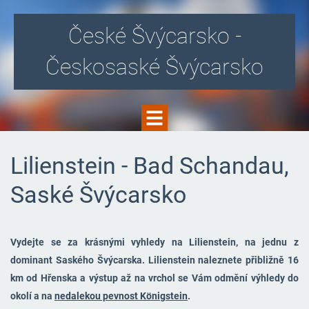
České Švýcarsko -
Českosaské Švýcarsko
Lilienstein - Bad Schandau,
Saské Švýcarsko
Vydejte se za krásnými vyhledy na Lilienstein, na jednu z
dominant Saského Švýcarska. Lilienstein naleznete přibližně 16
km od Hřenska a výstup až na vrchol se Vám odmění výhledy do
okolí a na
nedalekou pevnost Königstein
.