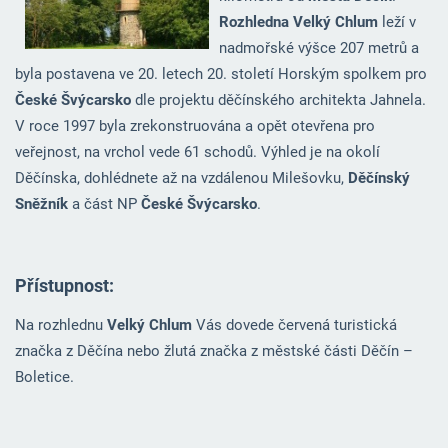
Rozhledna Velký Chlum
leží v
nadmořské výšce 207 metrů a
byla postavena ve 20. letech 20. století Horským spolkem pro
České Švýcarsko
dle projektu děčínského architekta Jahnela.
V roce 1997 byla zrekonstruována a opět otevřena pro
veřejnost, na vrchol vede 61 schodů. Výhled je na okolí
Děčínska, dohlédnete až na vzdálenou Milešovku,
Děčínský
Sněžník
a část NP
České Švýcarsko
.
Přístupnost:
Na rozhlednu
Velký Chlum
Vás dovede červená turistická
značka z Děčína nebo žlutá značka z městské části Děčín –
Boletice.