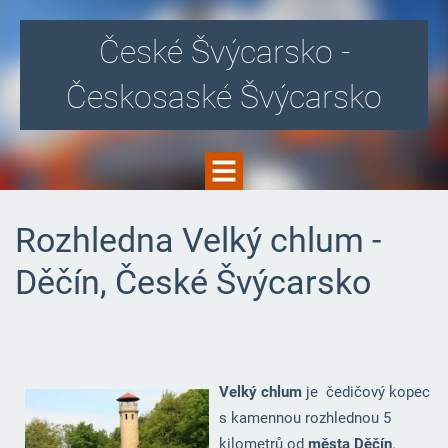
České Švýcarsko -
Českosaské Švýcarsko
Rozhledna Velký chlum -
Děčín, České Švýcarsko
Velký chlum
je čedičový kopec
s kamennou rozhlednou 5
kilometrů od
města Děčín
.