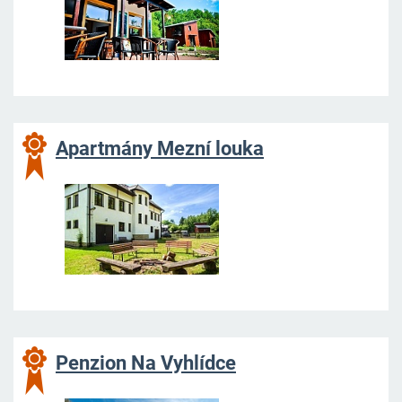
Apartmány Mezní louka
Penzion Na Vyhlídce