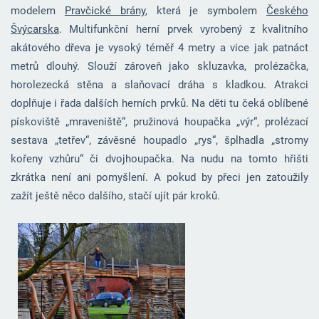
modelem
Pravčické brány
, která je symbolem
Českého
Švýcarska
. Multifunkční herní prvek vyrobený z kvalitního
akátového dřeva je vysoký téměř 4 metry a vice jak patnáct
metrů dlouhý. Slouží zároveň jako skluzavka, prolézačka,
horolezecká stěna a slaňovací dráha s kladkou. Atrakci
doplňuje i řada dalších herních prvků. Na děti tu čeká oblíbené
pískoviště „mraveniště“, pružinová houpačka „výr“, prolézací
sestava „tetřev“, závěsné houpadlo „rys“, šplhadla „stromy
kořeny vzhůru“ či dvojhoupačka. Na nudu na tomto hřišti
zkrátka není ani pomyšlení. A pokud by přeci jen zatoužily
zažít ještě něco dalšího, stačí ujít pár kroků.