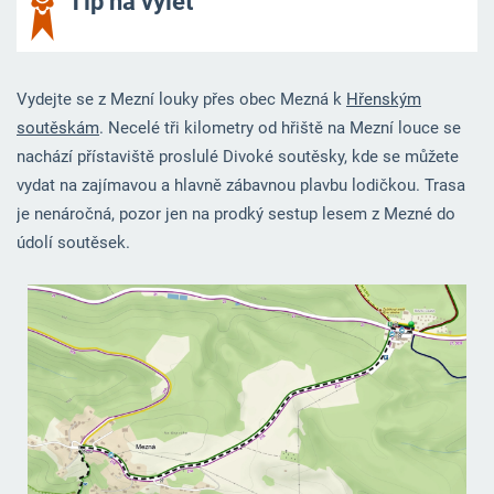
Tip na výlet
Vydejte se z Mezní louky přes obec Mezná k
Hřenským
soutěskám
. Necelé tři kilometry od hřiště na Mezní louce se
nachází přístaviště proslulé Divoké soutěsky, kde se můžete
vydat na zajímavou a hlavně zábavnou plavbu lodičkou. Trasa
je nenáročná, pozor jen na prodký sestup lesem z Mezné do
údolí soutěsek.