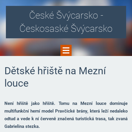
České Švýcarsko -
Českosaské Švýcarsko
Dětské hřiště na Mezní
louce
Není hřiště jako hřiště. Tomu na Mezní louce dominuje
multifunkční herní model Pravčické brány, která leží nedaleko
odtud a vede k ní červeně značená turistická trasa, tak zvaná
Gabrielina stezka.