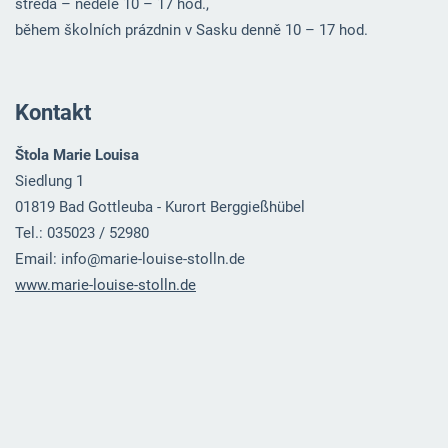
středa – neděle 10 – 17 hod.,
během školních prázdnin v Sasku denně 10 – 17 hod.
Kontakt
Štola Marie Louisa
Siedlung 1
01819 Bad Gottleuba - Kurort Berggießhübel
Tel.: 035023 / 52980
Email: info@marie-louise-stolln.de
www.marie-louise-stolln.de