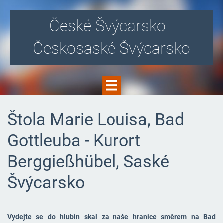
České Švýcarsko -
Českosaské Švýcarsko
Štola Marie Louisa, Bad
Gottleuba - Kurort
Berggießhübel, Saské
Švýcarsko
Vydejte se do hlubin skal za naše hranice směrem na Bad