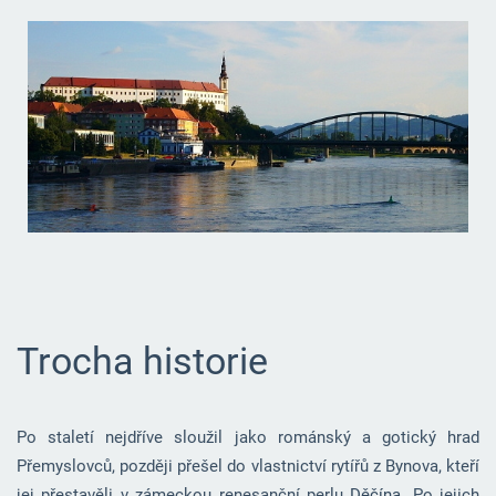
Trocha historie
Po staletí nejdříve sloužil jako románský a gotický hrad
Přemyslovců, později přešel do vlastnictví rytířů z Bynova, kteří
jej přestavěli v zámeckou renesanční perlu
Děčína
. Po jejich