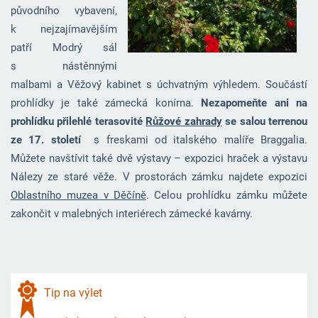
původního vybavení,
k nejzajímavějším
patří Modrý sál
s nástěnnými
malbami a Věžový kabinet s úchvatným výhledem. Součástí
prohlídky je také zámecká konírna.
Nezapomeňte ani na
prohlídku přilehlé terasovité
Růžové zahrady
se salou terrenou
ze 17. století
s freskami od italského malíře Braggalia.
Můžete navštívit také dvě výstavy – expozici hraček a výstavu
Nálezy ze staré věže. V prostorách zámku najdete expozici
Oblastního muzea v Děčíně
. Celou prohlídku zámku můžete
zakončit v malebných interiérech zámecké kavárny.
Tip na výlet