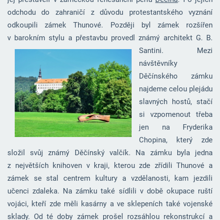
odchodu do zahraničí z důvodu protestantského vyznání
odkoupili zámek Thunové. Později byl zámek rozšířen
v barokním stylu a přestavbu provedl známý architekt G. B.
Santini.
Mezi
návštěvníky
Děčínského zámku
najdeme celou plejádu
slavných hostů, stačí
si vzpomenout třeba
jen na Fryderika
Chopina, který zde
složil svůj známý Děčínský valčík. Na zámku byla jedna
z největších knihoven v kraji, kterou zde zřídili Thunové a
zámek se stal centrem kultury a vzdělanosti, kam jezdili
učenci zdaleka. Na zámku také sídlili v době okupace ruští
vojáci, kteří zde měli kasárny a ve sklepeních také vojenské
sklady. Od té doby zámek prošel rozsáhlou rekonstrukcí a