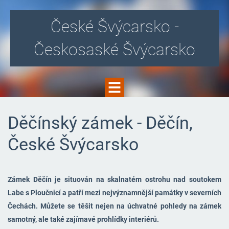
České Švýcarsko -
Českosaské Švýcarsko
Děčínský zámek - Děčín,
České Švýcarsko
Zámek Děčín je situován na skalnatém ostrohu nad soutokem
Labe s Ploučnicí a patří mezi nejvýznamnější památky v severních
Čechách. Můžete se těšit nejen na úchvatné pohledy na zámek
samotný, ale také zajímavé prohlídky interiérů.