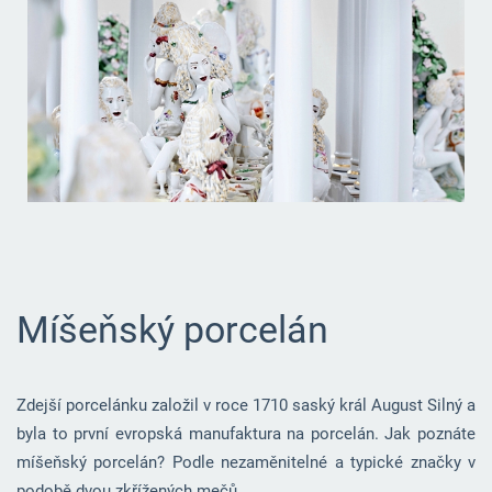
Míšeňský porcelán
Zdejší porcelánku založil v roce 1710 saský král August Silný a
byla to první evropská manufaktura na porcelán. Jak poznáte
míšeňský porcelán? Podle nezaměnitelné a typické značky v
podobě dvou zkřížených mečů.