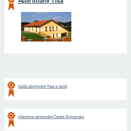
Apartmány Tisá
Další ubytování Tisá a okolí
Všechna ubytování České Švýcarsko