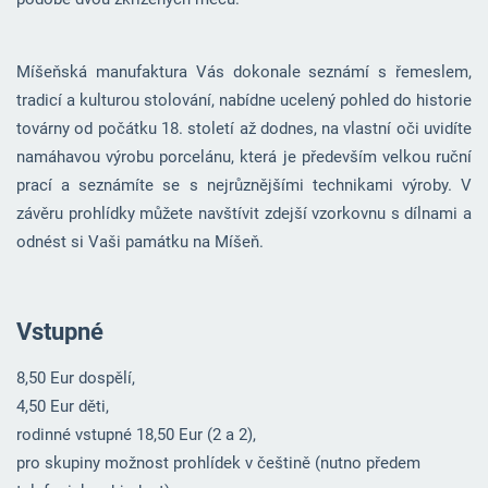
Míšeňská manufaktura Vás dokonale seznámí s řemeslem,
tradicí a kulturou stolování, nabídne ucelený pohled do historie
továrny od počátku 18. století až dodnes, na vlastní oči uvidíte
namáhavou výrobu porcelánu, která je především velkou ruční
prací a seznámíte se s nejrůznějšími technikami výroby. V
závěru prohlídky můžete navštívit zdejší vzorkovnu s dílnami a
odnést si Vaši památku na Míšeň.
Vstupné
8,50 Eur dospělí,
4,50 Eur děti,
rodinné vstupné 18,50 Eur (2 a 2),
pro skupiny možnost prohlídek v češtině (nutno předem