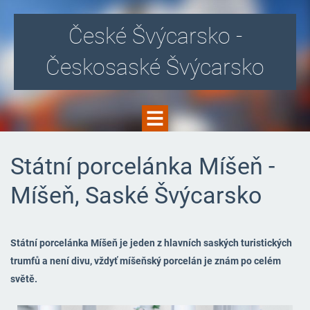
České Švýcarsko -
Českosaské Švýcarsko
Státní porcelánka Míšeň -
Míšeň, Saské Švýcarsko
Státní porcelánka Míšeň je jeden z hlavních saských turistických
trumfů a není divu, vždyť míšeňský porcelán je znám po celém
světě.