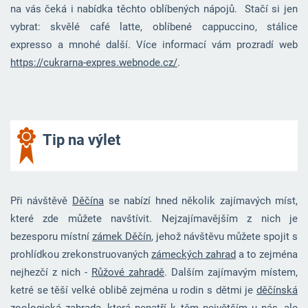
na vás čeká i nabídka těchto oblíbených nápojů. Stačí si jen
vybrat: skvělé café latte, oblíbené cappuccino, stálice
expresso a mnohé další. Více informací vám prozradí web
https://cukrarna-expres.webnode.cz/
.
Tip na výlet
Při návštěvě
Děčína
se nabízí hned několik zajímavých míst,
které zde můžete navštívit. Nejzajímavějším z nich je
bezesporu místní
zámek Děčín
, jehož návštěvu můžete spojit s
prohlídkou zrekonstruovaných
zámeckých zahrad
a to zejména
nejhezčí z nich -
Růžové zahradě
. Dalším zajímavým místem,
ketré se těší velké oblibě zejména u rodin s dětmi je
děčínská
zoologická zahrada
, která nepatří k těm největším u nás, ale