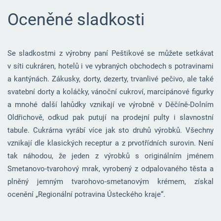
Oceněné sladkosti
Se sladkostmi z výrobny paní Peštikové se můžete setkávat
v síti cukráren, hotelů i ve vybraných obchodech s potravinami
a kantýnách. Zákusky, dorty, dezerty, trvanlivé pečivo, ale také
svatební dorty a koláčky, vánoční cukroví, marcipánové figurky
a mnohé další lahůdky vznikají ve výrobně v Děčíně-Dolním
Oldřichově, odkud pak putují na prodejní pulty i slavnostní
tabule. Cukrárna vyrábí více jak sto druhů výrobků. Všechny
vznikají dle klasických receptur a z prvotřídních surovin. Není
tak náhodou, že jeden z výrobků s originálním jménem
Smetanovo-tvarohový mrak, vyrobený z odpalovaného těsta a
plněný jemným tvarohovo-smetanovým krémem, získal
ocenění „Regionální potravina Ústeckého kraje“.