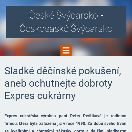
České Švýcarsko -
Českosaské Švýcarsko
Sladké děčínské pokušení,
aneb ochutnejte dobroty
Expres cukrárny
Expres cukrářská výrobna paní Petry Peštikové je rodinnou
firmou, která byla založena již v roce 1990. Za dobu svého trvání
se kvalitními a chutnými zákusky, dorty a dalšími sladkostmi