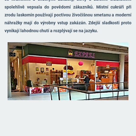
spolehlivě vepsala do povědomí zákazníků. Místní cukráři při
zrodu laskomin používají poctivou živočišnou smetanu a moderní
náhražky mají do výrobny vstup zakázán. Zdejší sladkosti proto
vynikají lahodnou chutí a rozplývají se na jazyku.