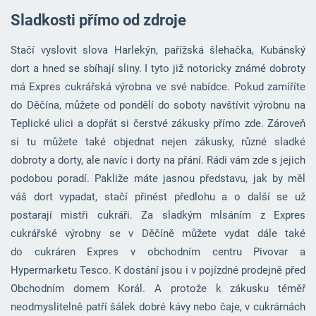
Sladkosti přímo od zdroje
Stačí vyslovit slova Harlekýn, pařížská šlehačka, Kubánský
dort a hned se sbíhají sliny. I tyto již notoricky známé dobroty
má Expres cukrářská výrobna ve své nabídce. Pokud zamíříte
do Děčína, můžete od pondělí do soboty navštívit výrobnu na
Teplické ulici a dopřát si čerstvé zákusky přímo zde. Zároveň
si tu můžete také objednat nejen zákusky, různé sladké
dobroty a dorty, ale navíc i dorty na přání. Rádi vám zde s jejich
podobou poradí. Pakliže máte jasnou představu, jak by měl
váš dort vypadat, stačí přinést předlohu a o další se už
postarají mistři cukráři. Za sladkým mlsáním z Expres
cukrářské výrobny se v Děčíně můžete vydat dále také
do cukráren Expres v obchodním centru Pivovar a
Hypermarketu Tesco. K dostání jsou i v pojízdné prodejně před
Obchodním domem Korál. A protože k zákusku téměř
neodmyslitelně patří šálek dobré kávy nebo čaje, v cukrárnách