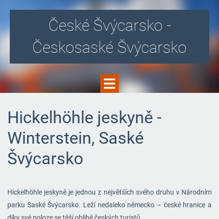
České Švýcarsko -
Českosaské Švýcarsko
Hickelhöhle jeskyně -
Winterstein, Saské
Švýcarsko
Hickelhöhle jeskyně je jednou z největších svého druhu v Národním
parku Saské Švýcarsko. Leží nedaleko německo – české hranice a
díky své poloze se těší oblibě českých turistů.