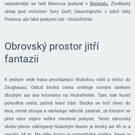
nejznámější se řadí Bennova jeskyně v
Bielatalu
, Zlodějský
sklep pod vrcholem hory Quirl, Gauschgrotte v údolí řeky
Polence, ale také jeskynní obr - Hickelhöhle.
Obrovský prostor jitří
fantazii
K jeskyni vede trasa procházející hlubokou roklí a mířící do
Zeughausu. Odtud široká cesta směřuje rovným úsekem
dlouhým asi dva kilometry na Hickelhöhle. Tam, kde končí
pohodlná cesta, začíná lesní část. Stezka se točí vlevo do
lesa, mírně stoupá a následuje několik zatáček, za kterými se
před vámi objeví veliká otevřená jeskyně. Tento obrovský
skalní převis obklopený hlubokým lesem je široký asi 45 m a
vysoký 14 m. Na jeho konci je romantické jezírko, které je