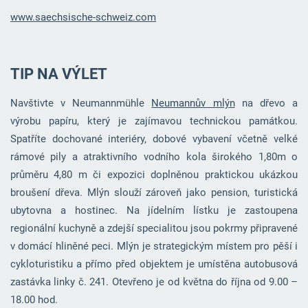
www.saechsische-schweiz.com
TIP NA VÝLET
Navštivte v Neumannmühle
Neumannův mlýn
na dřevo a
výrobu papíru, který je zajímavou technickou památkou.
Spatříte dochované interiéry, dobové vybavení včetně velké
rámové pily a atraktivního vodního kola širokého 1,80m o
průměru 4,80 m či expozici doplněnou praktickou ukázkou
broušení dřeva. Mlýn slouží zároveň jako pension, turistická
ubytovna a hostinec. Na jídelním lístku je zastoupena
regionální kuchyně a zdejší specialitou jsou pokrmy připravené
v domácí hliněné peci. Mlýn je strategickým místem pro pěší i
cykloturistiku a přímo před objektem je umístěna autobusová
zastávka linky č. 241. Otevřeno je od května do října od 9.00 –
18.00 hod.