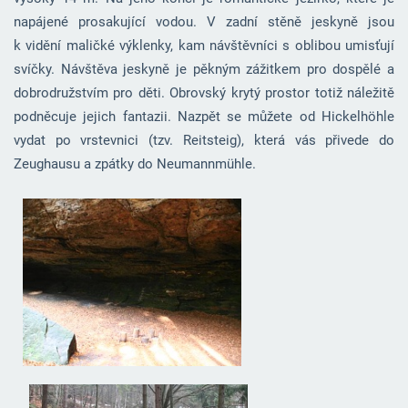
napájené prosakující vodou. V zadní stěně jeskyně jsou
k vidění maličké výklenky, kam návštěvníci s oblibou umisťují
svíčky. Návštěva jeskyně je pěkným zážitkem pro dospělé a
dobrodružstvím pro děti. Obrovský krytý prostor totiž náležitě
podněcuje jejich fantazii. Nazpět se můžete od Hickelhöhle
vydat po vrstevnici (tzv. Reitsteig), která vás přivede do
Zeughausu a zpátky do Neumannmühle.