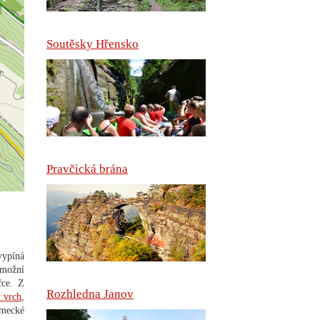
Soutěsky Hřensko
Pravčická brána
 vypíná
umožní
čce. Z
Rozhledna Janov
 vrch
,
ěmecké