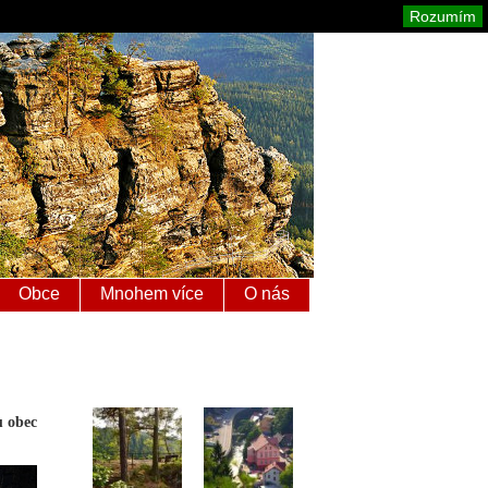
é Švýcarsko
Mapa stránek
Tisk
Rozumím
Obce
Mnohem více
O nás
u obec