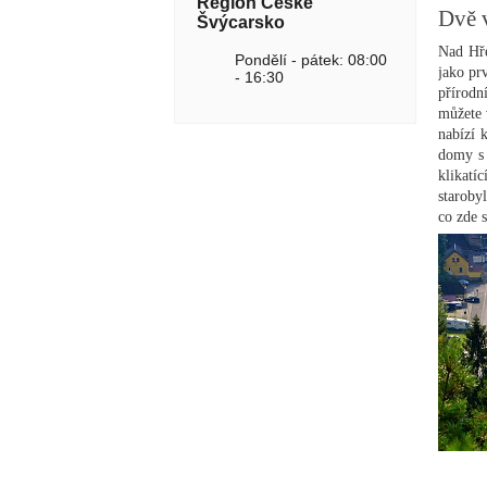
Region České
Dvě 
Švýcarsko
Nad Hře
Pondělí - pátek: 08:00
jako pr
- 16:30
přírodn
můžete 
nabízí 
domy s 
klikat
staroby
co zde s