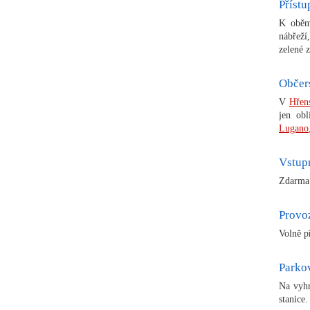
Přístu
K oběm
nábřeží
zelené 
Občer
V
Hřen
jen obl
Lugano
Vstup
Zdarma
Provo
Volně p
Parko
Na vyhr
stanice