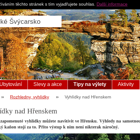
Pro ubytovatele
Česk
íváním těchto stránek s tím vyjadřujete souhlas.
Další informace
ské Švýcarsko
Ubytování
Slevy a akce
Tipy na výlety
Aktivity
Rozhledny, vyhlídky
Vyhlídky nad Hřenskem
ídky nad Hřenskem
zapomenuté vyhlídky můžete navštívit ve Hřensku. Výhledy na samotno
ý kaňon stojí za to. Přito výstup k nim není nikterak náročný.