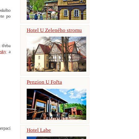
bského
ete po
Hotel U Zeleného stromu
 třeba
ěsky
a
Penzion U Fořta
erpací
Hotel Labe