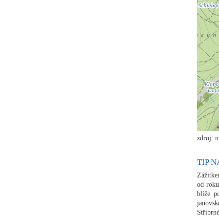
zdroj: 
TIP 
Zážitke
od roku
blíže 
janovsk
Stříbrn