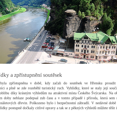
dky a zpřístupnění soutěsek
 byla zpřístupněna v době, kdy začali do soutěsek ve Hřensku proudit
íci a plně se zde rozeběhl turistický ruch. Vyhlídky, které se staly její součá
 oblibu díky krásným výhledům na atraktivní místa Českého Švýcarska. Na o
m doby neblaze podepsal zub času a v tomto případě i příroda, která sem 
náletových dřevin. Poškozeno bylo i bezpečnostní zábradlí. V nedávné době 
lídky postupně dočkaly citlivé opravy a tak se z pěkných výhledů můžete těšit i