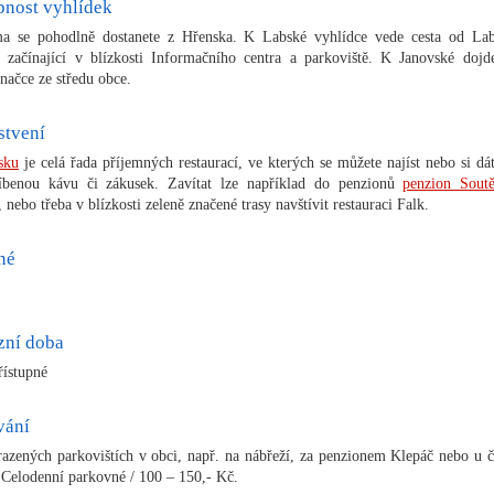
pnost vyhlídek
a se pohodlně dostanete z Hřenska. K Labské vyhlídce vede cesta od La
, začínající v blízkosti Informačního centra a parkoviště. K Janovské dojd
značce ze středu obce.
stvení
sku
je celá řada příjemných restaurací, ve kterých se můžete najíst nebo si dát
íbenou kávu či zákusek. Zavítat lze například do penzionů
penzion Sout
, nebo třeba v blízkosti zeleně značené trasy navštívit restauraci Falk.
né
zní doba
řístupné
vání
azených parkovištích v obci, např. na nábřeží, za penzionem Klepáč nebo u č
. Celodenní parkovné / 100 – 150,- Kč.