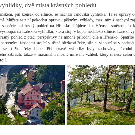
vyhlídky, dvě místa krásných pohledů
nskem, jen kousek od silnice, se nachází Janovská vyhlídka. Ta se opravy d
vní. Můžete se z ní pokochat opravdu pěknými výhledy, mezi nimiž nechybí za
í scenérie ani hezký pohled na Hřensko. Půjdete-li z Hřenska směrem do J
vystoupat na Labskou vyhlídku, která stojí v kopci nedaleko silnice. Labská vy
krásný pohled z ptačí perspektivy na mnohé přírodní cíle a Hřensko. Spatříte
barevnými fasádami stojící v těsné blízkosti řeky, silnici vinoucí se v područí 
ící se stužku řeky Labe. Při opravě vyhlídky byly zachovány původní
lého zábradlí, takže v maximální možné míře má vzhled, který si nese celou 
tojí.