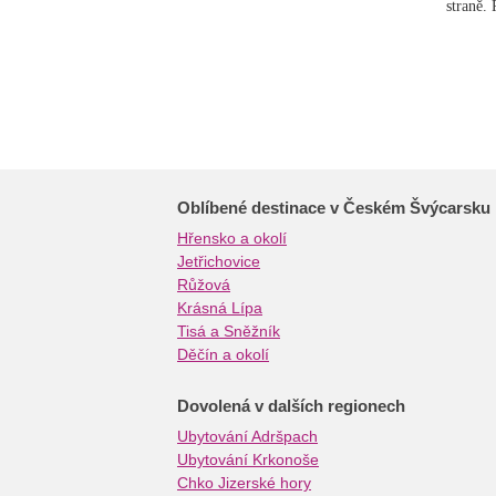
straně.
Oblíbené destinace v Českém Švýcarsku
Hřensko a okolí
Jetřichovice
Růžová
Krásná Lípa
Tisá a Sněžník
Děčín a okolí
Dovolená v dalších regionech
Ubytování Adršpach
Ubytování Krkonoše
Chko Jizerské hory