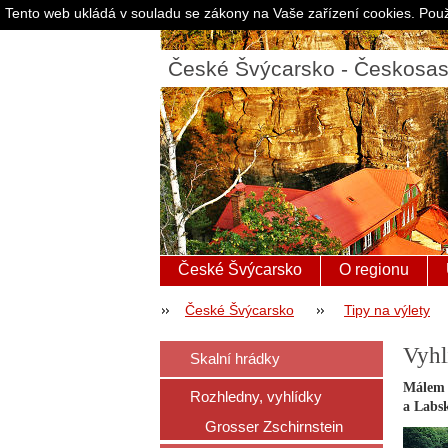
Tento web ukládá v souladu se zákony na Vaše zařízení cookies. Použ
České Švýcarsko - Českosa
České Švýcarsko
O regionu
České Švýcarsko
Tipy na výlety
Vyhl
Skalní hrádky
Málem 
Rozhledny, vyhlídky
a Labsk
Grosser Zschirnstein