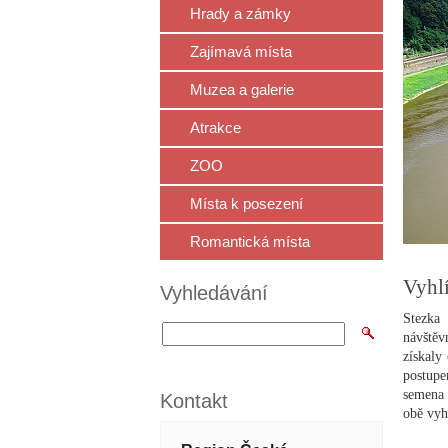
Hrady a zámky
Zajímavá místa
Muzea a galerie
Atrakce
ZOO
Místa k posezení
Romantická místa
Vyhlí
Vyhledávání
Stezka
návštěvn
získaly
postupe
semena 
Kontakt
obě vyh