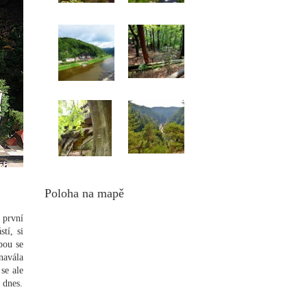
Poloha na mapě
 první
stí, si
bou se
navála
se ale
 dnes.