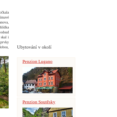
očkala
jímavé
anova,
hlídka
 odsud
skal i
 prvky
Ubytování v okolí
dobou,
Penzion Lugano
Penzion Soutěsky