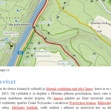
mapy.cz
NA VÝLET
m do třetice krásných výhledů je
železná rozhledna nad obcí Janov
, která se tu
 2013. Od vyhlídek k ní dojdete z Hřenska pěknou procházkou, která vám 
poznat malebnou okolní krajinu. Do
Janova
půjdete po žluté turistické zna
é rozhledny spatříte České Švýcarsko s atraktivní
Pravčickou bránou
,
Růžovský
é stěny,
Děčínský Sněžník
, vidět můžete i některé ze stolových hor na n